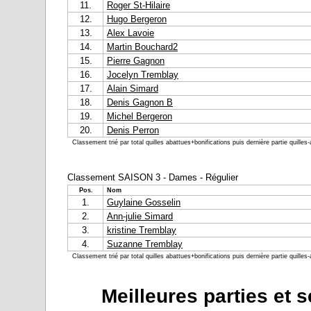
11.
Roger St-Hilaire
12.
Hugo Bergeron
13.
Alex Lavoie
14.
Martin Bouchard2
15.
Pierre Gagnon
16.
Jocelyn Tremblay
17.
Alain Simard
18.
Denis Gagnon B
19.
Michel Bergeron
20.
Denis Perron
Classement trié par total quilles abattues+bonifications puis dernière partie quilles-
Classement SAISON 3 - Dames - Régulier
Pos.
Nom
1.
Guylaine Gosselin
2.
Ann-julie Simard
3.
kristine Tremblay
4.
Suzanne Tremblay
Classement trié par total quilles abattues+bonifications puis dernière partie quilles-
Meilleures parties et 