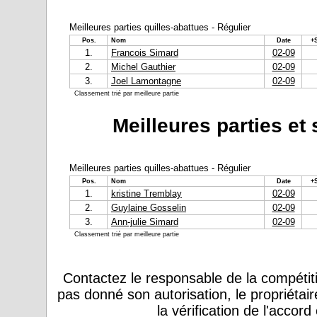
Meilleures parties quilles-abattues - Régulier
Pos.
Nom
Date
+
1.
Francois Simard
02-09
2.
Michel Gauthier
02-09
3.
Joel Lamontagne
02-09
Classement trié par meilleure partie
Meilleures parties et
Meilleures parties quilles-abattues - Régulier
Pos.
Nom
Date
+
1.
kristine Tremblay
02-09
2.
Guylaine Gosselin
02-09
3.
Ann-julie Simard
02-09
Classement trié par meilleure partie
Contactez le responsable de la compétiti
pas donné son autorisation, le propriétai
la vérification de l'accor