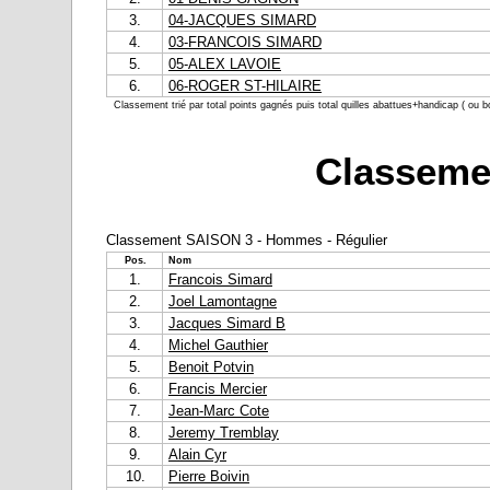
3.
04-JACQUES SIMARD
4.
03-FRANCOIS SIMARD
5.
05-ALEX LAVOIE
6.
06-ROGER ST-HILAIRE
Classement trié par total points gagnés puis total quilles abattues+handicap ( ou b
Classemen
Classement SAISON 3 - Hommes - Régulier
Pos.
Nom
1.
Francois Simard
2.
Joel Lamontagne
3.
Jacques Simard B
4.
Michel Gauthier
5.
Benoit Potvin
6.
Francis Mercier
7.
Jean-Marc Cote
8.
Jeremy Tremblay
9.
Alain Cyr
10.
Pierre Boivin