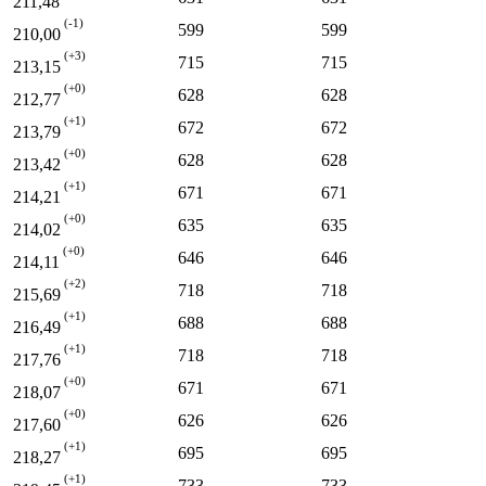
211,48
(-1)
599
599
210,00
(+3)
715
715
213,15
(+0)
628
628
212,77
(+1)
672
672
213,79
(+0)
628
628
213,42
(+1)
671
671
214,21
(+0)
635
635
214,02
(+0)
646
646
214,11
(+2)
718
718
215,69
(+1)
688
688
216,49
(+1)
718
718
217,76
(+0)
671
671
218,07
(+0)
626
626
217,60
(+1)
695
695
218,27
(+1)
733
733