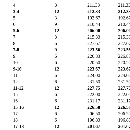
4
3
211.33
211.3
3-4
12
212.33
212.3
5
3
192.67
192.6
6
9
210.44
210.4
5-6
12
206.00
206.0
7
3
215.33
215.3
8
6
227.67
227.6
7-8
9
223.56
223.5
9
6
226.83
226.8
10
6
220.50
220.5
9-10
12
223.67
223.6
11
6
224.00
224.0
12
6
231.50
231.5
11-12
12
227.75
227.7
15
6
222.00
222.0
16
6
231.17
231.1
15-16
12
226.58
226.5
17
6
206.50
206.5
18
6
196.83
196.8
17-18
12
201.67
201.6