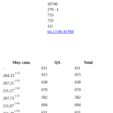
20746
279 - L
733
733
111
04-13 06:30 PM
Moy. cum.
QA
Total
-
611
611
(+1)
615
615
204,33
(+3)
638
638
207,11
(+4)
670
670
211,17
(-3)
582
582
207,73
(+4)
694
694
211,67
(+0)
631
631