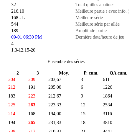
32
Total quilles abattues
216,10
Meilleure partie ( avec info. )
168 - L
Meilleure série
544
Meilleure série par allée
189
Amplitude partie
09-01 06:30 PM
Dernière date/heure de jeu
4
1,3-12,15-20
Ensemble des séries
2
3
Moy.
P. cum.
QA cum.
204
209
203,67
3
611
212
191
205,00
6
1226
183
223
212,67
9
1864
225
263
223,33
12
2534
214
168
194,00
15
3116
194
265
231,33
18
3810
239
217
210,33
21
4441