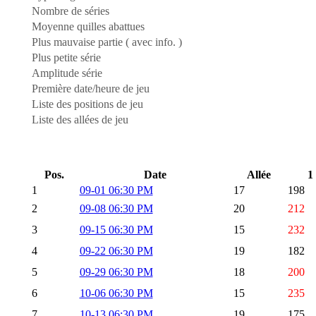
Nombre de séries
Moyenne quilles abattues
Plus mauvaise partie ( avec info. )
Plus petite série
Amplitude série
Première date/heure de jeu
Liste des positions de jeu
Liste des allées de jeu
Pos.
Date
Allée
1
1
09-01 06:30 PM
17
198
2
09-08 06:30 PM
20
212
3
09-15 06:30 PM
15
232
4
09-22 06:30 PM
19
182
5
09-29 06:30 PM
18
200
6
10-06 06:30 PM
15
235
7
10-13 06:30 PM
19
175