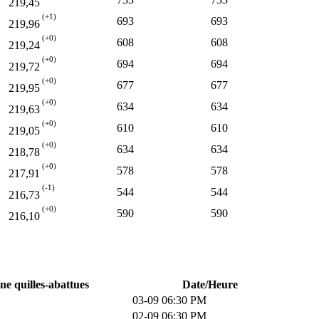
219,45
(+1)
693
693
219,96
(+0)
608
608
219,24
(+0)
694
694
219,72
(+0)
677
677
219,95
(+0)
634
634
219,63
(+0)
610
610
219,05
(+0)
634
634
218,78
(+0)
578
578
217,91
(-1)
544
544
216,73
(+0)
590
590
216,10
ne quilles-abattues
Date/Heure
03-09 06:30 PM
02-09 06:30 PM