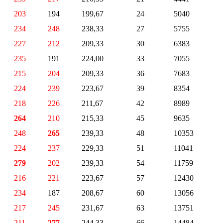
203
194
199,67
24
5040
234
248
238,33
27
5755
227
212
209,33
30
6383
235
191
224,00
33
7055
215
204
209,33
36
7683
224
239
223,67
39
8354
218
226
211,67
42
8989
264
210
215,33
45
9635
248
265
239,33
48
10353
224
237
229,33
51
11041
279
202
239,33
54
11759
216
221
223,67
57
12430
234
187
208,67
60
13056
217
245
231,67
63
13751
211
277
244,33
66
14484