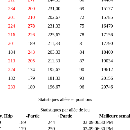
234
200
231,00
69
15177
201
210
202,67
72
15785
224
278
231,33
75
16479
216
226
225,67
78
17156
201
189
211,33
81
17790
184
243
203,33
84
18400
213
205
211,33
87
19034
224
174
192,67
90
19612
182
179
181,33
93
20156
233
189
196,67
96
20746
Statistiques allées et positions
Statistiques par allée de jeu
y. Hdp
-Partie
+Partie
Meilleure semai
0
189
244
03-09 06:30 PM
7
179
259
02-09 06:30 PM