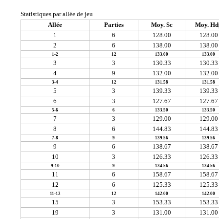
Statistiques par allée de jeu
Allée
Parties
Moy. Sc
Moy. Hd
1
6
128.00
128.00
2
6
138.00
138.00
1-2
12
133.00
133.00
3
3
130.33
130.33
4
9
132.00
132.00
3-4
12
131.58
131.58
5
3
139.33
139.33
6
3
127.67
127.67
5-6
6
133.50
133.50
7
3
129.00
129.00
8
6
144.83
144.83
7-8
9
139.56
139.56
9
6
138.67
138.67
10
3
126.33
126.33
9-10
9
134.56
134.56
11
6
158.67
158.67
12
6
125.33
125.33
11-12
12
142.00
142.00
15
3
153.33
153.33
19
3
131.00
131.00