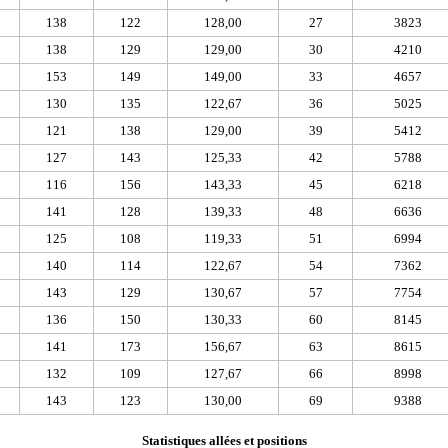
138
122
128,00
27
3823
138
129
129,00
30
4210
153
149
149,00
33
4657
130
135
122,67
36
5025
121
138
129,00
39
5412
127
143
125,33
42
5788
116
156
143,33
45
6218
141
128
139,33
48
6636
125
108
119,33
51
6994
140
114
122,67
54
7362
143
129
130,67
57
7754
136
150
130,33
60
8145
141
173
156,67
63
8615
132
109
127,67
66
8998
143
123
130,00
69
9388
Statistiques allées et positions