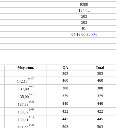
9388
194 - L
503
503
91
04-13 06:30 PM
Moy. cum.
QA
Total
-
393
393
(+11)
460
460
142,17
(-4)
388
388
137,89
(-2)
379
379
135,00
(+3)
449
449
137,93
(+0)
422
422
138,39
(+1)
445
445
139,81
(+3)
503
503
143,29