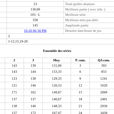
23
Total quilles abattues
136,06
Meilleure partie ( avec info. )
103 - L
Meilleure série
358
Meilleure série par allée
145
Amplitude partie
10-20 06:30 PM
Dernière date/heure de jeu
2
1-12,15,19-20
Ensemble des séries
2
3
Moy.
P. cum.
QA cum.
143
139
131,00
3
393
143
144
153,33
6
853
123
138
129,33
9
1241
121
146
126,33
12
1620
171
162
149,67
15
2069
137
137
140,67
18
2491
138
140
148,33
21
2936
137
172
167,67
24
3439