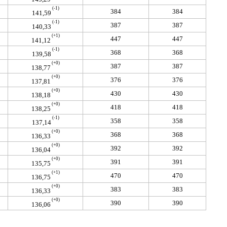
(-1)
384
384
141,59
(-1)
387
387
140,33
(+1)
447
447
141,12
(-1)
368
368
139,58
(+0)
387
387
138,77
(+0)
376
376
137,81
(+0)
430
430
138,18
(+0)
418
418
138,25
(-1)
358
358
137,14
(+0)
368
368
136,33
(+0)
392
392
136,04
(+0)
391
391
135,75
(+1)
470
470
136,75
(+0)
383
383
136,33
(+0)
390
390
136,06