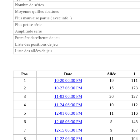
Nombre de séries
Moyenne quilles abattues
Plus mauvaise partie ( avec info. )
Plus petite série
Amplitude série
Première date/heure de jeu
Liste des positions de jeu
Liste des allées de jeu
Pos.
Date
Allée
1
1
10-20 06:30 PM
19
111
2
10-27 06:30 PM
15
173
3
11-03 06:30 PM
20
127
4
11-24 06:30 PM
10
112
5
12-01 06:30 PM
11
116
6
12-08 06:30 PM
8
148
7
12-15 06:30 PM
9
167
8
12-22 06:30 PM
11
194