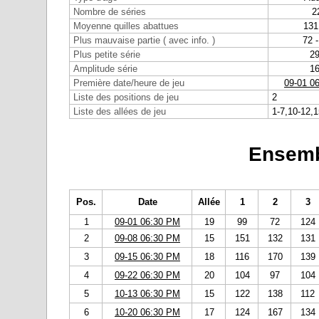
Nombre de séries
2
Moyenne quilles abattues
131
Plus mauvaise partie ( avec info. )
72 -
Plus petite série
2
Amplitude série
1
Première date/heure de jeu
09-01 0
Liste des positions de jeu
2
Liste des allées de jeu
1-7,10-12,1
Ensemb
Pos.
Date
Allée
1
2
3
1
09-01 06:30 PM
19
99
72
124
2
09-08 06:30 PM
15
151
132
131
3
09-15 06:30 PM
18
116
170
139
4
09-22 06:30 PM
20
104
97
104
5
10-13 06:30 PM
15
122
138
112
6
10-20 06:30 PM
17
124
167
134