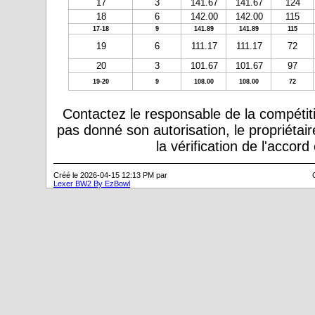
17
3
141.67
141.67
124
18
6
142.00
142.00
115
17-18
9
141.89
141.89
115
19
6
111.17
111.17
72
20
3
101.67
101.67
97
19-20
9
108.00
108.00
72
Contactez le responsable de la compétiti
pas donné son autorisation, le propriétai
la vérification de l'accor
Créé le 2026-04-15 12:13 PM par
Lexer BW2 By EzBowl