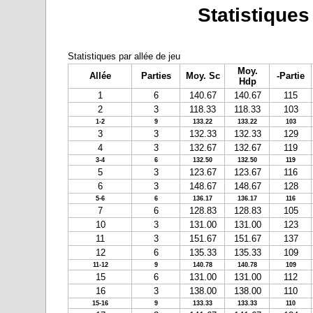
Statistiques
Statistiques par allée de jeu
Moy.
Allée
Parties
Moy. Sc
-Partie
Hdp
1
6
140.67
140.67
115
2
3
118.33
118.33
103
1-2
9
133.22
133.22
103
3
3
132.33
132.33
129
4
3
132.67
132.67
119
3-4
6
132.50
132.50
119
5
3
123.67
123.67
116
6
3
148.67
148.67
128
5-6
6
136.17
136.17
116
7
6
128.83
128.83
105
10
3
131.00
131.00
123
11
3
151.67
151.67
137
12
6
135.33
135.33
109
11-12
9
140.78
140.78
109
15
6
131.00
131.00
112
16
3
138.00
138.00
110
15-16
9
133.33
133.33
110