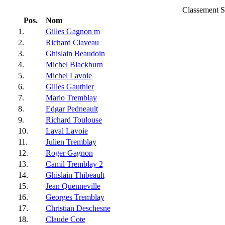
Classement S
Pos.
Nom
1.
Gilles Gagnon m
2.
Richard Claveau
3.
Ghislain Beaudoin
4.
Michel Blackburn
5.
Michel Lavoie
6.
Gilles Gauthier
7.
Mario Tremblay
8.
Edgar Pedneault
9.
Richard Toulouse
10.
Laval Lavoie
11.
Julien Tremblay
12.
Roger Gagnon
13.
Camil Tremblay 2
14.
Ghislain Thibeault
15.
Jean Quenneville
16.
Georges Tremblay
17.
Christian Deschesne
18.
Claude Cote