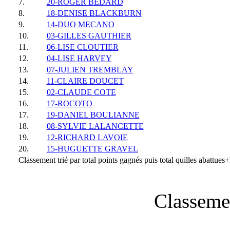
7.
20-ROGER BEDARD
8.
18-DENISE BLACKBURN
9.
14-DUO MECANO
10.
03-GILLES GAUTHIER
11.
06-LISE CLOUTIER
12.
04-LISE HARVEY
13.
07-JULIEN TREMBLAY
14.
11-CLAIRE DOUCET
15.
02-CLAUDE COTE
16.
17-ROCOTO
17.
19-DANIEL BOULIANNE
18.
08-SYLVIE LALANCETTE
19.
12-RICHARD LAVOIE
20.
15-HUGUETTE GRAVEL
Classement trié par total points gagnés puis total quilles abattue
Classeme