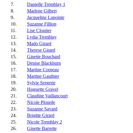
7.
Danielle Tremblay 1
8.
Marlene Gilbert
9.
Jacqueline Lapointe
10.
Suzanne Fillion
11.
Lise Cloutier
12.
Lydia Tremblay
13.
Mado Girard
14.
Therese Girard
15.
Ginette Bouchard
16.
Denise Blackburn
17.
Martine Corneau
18.
Martine Gauthier
19.
Sylvie Sergerie
20.
Huguette Gravel
21.
Claudine Vaillancourt
22.
Nicole Plourde
23.
Suzanne Savard
24.
Brigitte Girard
25.
Nicole Tremblay 2
26.
Ginette Barrette