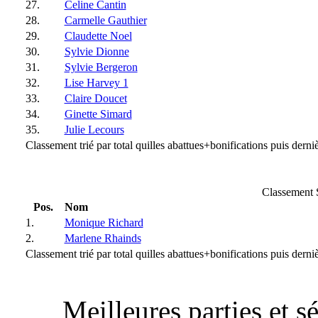
27.
Celine Cantin
28.
Carmelle Gauthier
29.
Claudette Noel
30.
Sylvie Dionne
31.
Sylvie Bergeron
32.
Lise Harvey 1
33.
Claire Doucet
34.
Ginette Simard
35.
Julie Lecours
Classement trié par total quilles abattues+bonifications puis derniè
Classement S
Pos.
Nom
1.
Monique Richard
2.
Marlene Rhainds
Classement trié par total quilles abattues+bonifications puis derniè
Meilleures parties et 