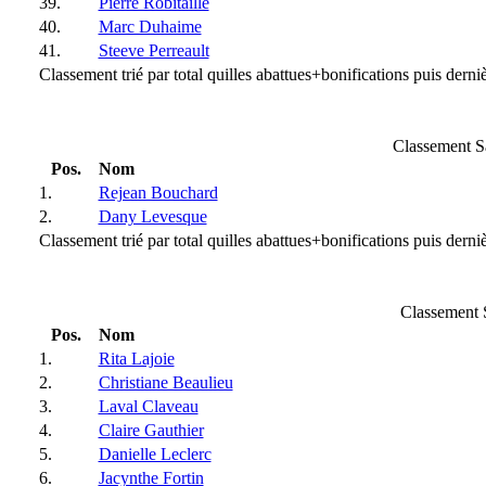
39.
Pierre Robitaille
40.
Marc Duhaime
41.
Steeve Perreault
Classement trié par total quilles abattues+bonifications puis derniè
Classement S
Pos.
Nom
1.
Rejean Bouchard
2.
Dany Levesque
Classement trié par total quilles abattues+bonifications puis derniè
Classement 
Pos.
Nom
1.
Rita Lajoie
2.
Christiane Beaulieu
3.
Laval Claveau
4.
Claire Gauthier
5.
Danielle Leclerc
6.
Jacynthe Fortin