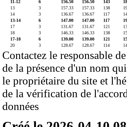
11-12
6
156.50
156.50
143
1
13
3
157.33
157.33
138
1
14
3
136.67
136.67
117
1
13-14
6
147.00
147.00
117
1
17
3
131.67
131.67
121
1
18
3
146.33
146.33
138
1
17-18
6
139.00
139.00
121
1
20
3
128.67
128.67
114
1
Contactez le responsable de 
de la présence d'un nom qui
le propriétaire du site et l'
de la vérification de l'accor
données
Créé le 2026-04-10 08