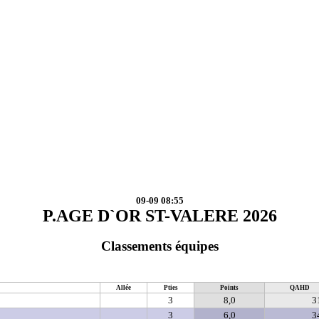
09-09 08:55
P.AGE D`OR ST-VALERE 2026
Classements équipes
Allée
Pties
Points
QAHD
3
8,0
3
3
6,0
3