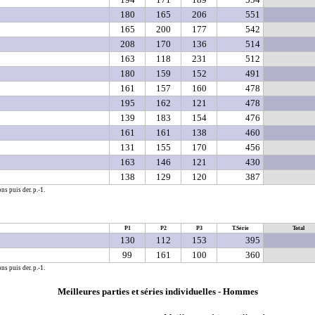
180
165
206
551
165
200
177
542
208
170
136
514
163
118
231
512
180
159
152
491
161
157
160
478
195
162
121
478
139
183
154
476
161
161
138
460
131
155
170
456
163
146
121
430
138
129
120
387
ns puis der. p.-1.
P1
P2
P3
T.Série
Total
130
112
153
395
99
161
100
360
ns puis der. p.-1.
Meilleures parties et séries individuelles - Hommes