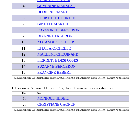
4.
GUYLAINE MANSEAU
5.
DORIS NORMAND
6.
LOUISETTE COURTOIS
7.
GINETTE MARTEL
8.
RAYMONDE BERGERON
9.
DIANNE BERGERON
10.
YOLANDE CLOUTIER
11.
RITA LAROCHELLE
12.
MARLENE CHOUINARD
13.
PIERRETTE DESFOSSES
14.
SUZANNE BERGERON
15.
FRANCINE HEBERT
Classement trié par total quilles abattues+bonifications puis derniere partie quilles-abattues+bonificatio
Classement Saison - Dames - Régulier - Classement des substituts
Pos.
Nom
1.
MONIQUE HEBERT
2.
CHRISTIANE GAGNON
Classement trié par total quilles abattues+bonifications puis derniere partie quilles-abattues+bonificatio