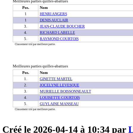
Meilleures parties quilles-abattues
Pos.
Nom
1
HENRI ANGERS
1
DENIS AUCLAIR
3.
JEAN-CLAUDE BOUCHER
4.
RICHARD LABELLE
5.
RAYMOND COURTOIS
Classement trié par meilleure partie.
Meilleures parties quilles-abattues
Pos.
Nom
1.
GINETTE MARTEL
2.
JOCELYNE LEVESQUE
3.
MURIELLE BOISSONNEAULT
4.
LOUISETTE COURTOIS
5.
GUYLAINE MANSEAU
Classement trié par meilleure partie.
Créé le 2026-04-14 à 10:34 par