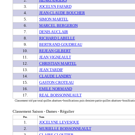
2.
HENRI ANGERS
3.
JOCELYN FAFARD
4.
JEAN-CLAUDE BOUCHER
5.
SIMON MARTEL
6.
MARCEL BERGERON
7.
DENIS AUCLAIR
8.
RICHARD LABELLE
9.
BERTRAND GOUDREAU
10.
REJEAN GILBERT
11.
JEAN VIGNEAULT
12.
CHRISTIAN MARTEL
13.
JEAN TARDIF
14.
CLAUDE LANDRY
15.
GASTON CROTEAU
16.
EMILE NORMAND
17.
REAL BOISSONNEAULT
Classement trié par total quilles abattues+bonifications puis derniere partie quilles-abattues+bonificatio
Classement Saison - Dames - Régulier
Pos.
Nom
1.
JOCELYNE LEVESQUE
2.
MURIELLE BOISSONNEAULT
3.
CLAIRE CLOUTIER