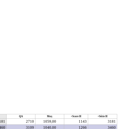
QA
Moy.
+Score H
+Série H
181
2710
1059,00
1143
3181
460
3109
1040,00
1266
3460