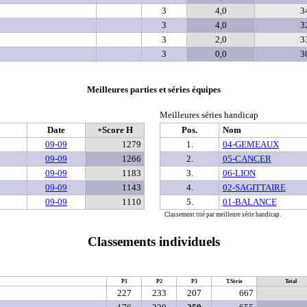
3
4,0
3
3
4,0
3
3
2,0
3
3
0,0
3
Meilleures parties et séries équipes
Meilleures séries handicap
Date
+Score H
Pos.
Nom
09-09
1279
1.
04-GEMEAUX
09-09
1266
2.
05-CANCER
09-09
1183
3.
06-LION
09-09
1143
4.
02-SAGITTAIRE
09-09
1110
5.
01-BALANCE
Classement trié par meilleure série handicap.
Classements individuels
P1
P2
P3
T.Série
Total
227
233
207
667