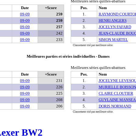
Meilleures séries quilles-abattues
Date
+Score
Pos.
Nom
09-09
259
1.
RAYMOND COURTOI
09-09
259
2.
HENRI ANGERS
09-09
257
3.
JOCELYN FAFARD
09-09
242
4.
JEAN-CLAUDE BOU
09-09
233
5.
SIMON MARTEL
Classement trié par meilleure série.
Meilleures parties et séries individuelles - Dames
Meilleures séries quilles-abattues
Date
+Score
Pos.
Nom
09-09
231
1.
JOCELYNE LEVESQ
09-09
226
2.
MURIELLE BOISSO
09-09
225
3.
CLAIRE CLOUTIER
09-09
208
4.
GUYLAINE MANSEA
09-09
206
5.
DORIS NORMAND
Classement trié par meilleure série.
Lexer BW2