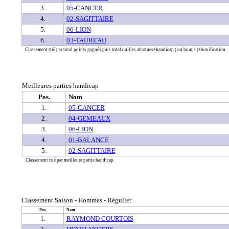
3.
05-CANCER
4.
02-SAGITTAIRE
5.
06-LION
6.
03-TAUREAU
Classement trié par total points gagnés puis total quilles abattues+handicap ( ou bonus )+bonification.
Meilleures parties handicap
Pos.
Nom
1.
05-CANCER
2.
04-GEMEAUX
3.
06-LION
4.
01-BALANCE
5.
02-SAGITTAIRE
Classement trié par meilleure partie handicap.
Classement Saison - Hommes - Régulier
Pos.
Nom
1.
RAYMOND COURTOIS