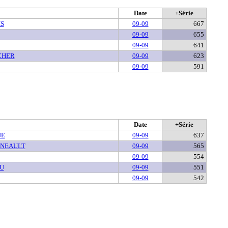
Date
+Série
S
09-09
667
09-09
655
09-09
641
CHER
09-09
623
09-09
591
Date
+Série
UE
09-09
637
NNEAULT
09-09
565
09-09
554
U
09-09
551
09-09
542