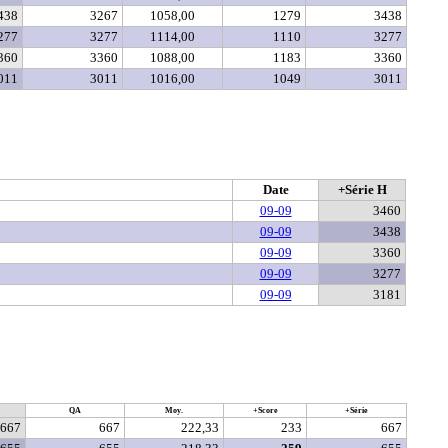
438
3267
1058,00
1279
3438
277
3277
1114,00
1110
3277
360
3360
1088,00
1183
3360
011
3011
1016,00
1049
3011
Date
+Série H
09-09
3460
09-09
3438
09-09
3360
09-09
3277
09-09
3181
QA
Moy.
+Score
+Série
667
667
222,33
233
667