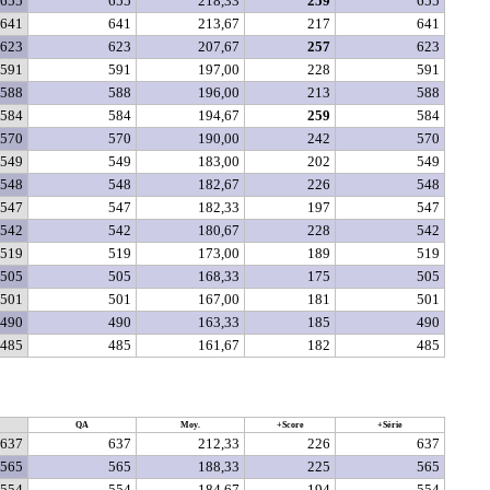
655
655
218,33
259
655
641
641
213,67
217
641
623
623
207,67
257
623
591
591
197,00
228
591
588
588
196,00
213
588
584
584
194,67
259
584
570
570
190,00
242
570
549
549
183,00
202
549
548
548
182,67
226
548
547
547
182,33
197
547
542
542
180,67
228
542
519
519
173,00
189
519
505
505
168,33
175
505
501
501
167,00
181
501
490
490
163,33
185
490
485
485
161,67
182
485
QA
Moy.
+Score
+Série
637
637
212,33
226
637
565
565
188,33
225
565
554
554
184,67
194
554