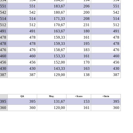
551
551
183,67
206
551
542
542
180,67
200
542
514
514
171,33
208
514
512
512
170,67
231
512
491
491
163,67
180
491
478
478
159,33
161
478
478
478
159,33
195
478
476
476
158,67
183
476
460
460
153,33
161
460
456
456
152,00
170
456
430
430
143,33
163
430
387
387
129,00
138
387
QA
Moy.
+Score
+Série
395
395
131,67
153
395
360
360
120,00
161
360