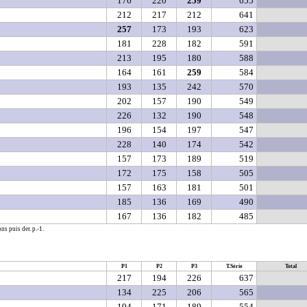
176
220
259
655
212
217
212
641
257
173
193
623
181
228
182
591
213
195
180
588
164
161
259
584
193
135
242
570
202
157
190
549
226
132
190
548
196
154
197
547
228
140
174
542
157
173
189
519
172
175
158
505
157
163
181
501
185
136
169
490
167
136
182
485
ns puis der. p.-1.
P1
P2
P3
T.Série
Total
217
194
226
637
134
225
206
565
194
171
189
554