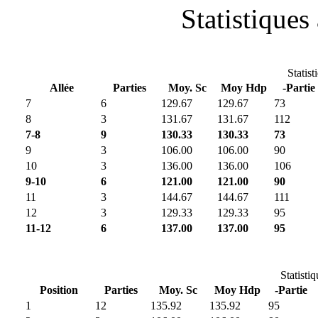
Statistiques 
Statist
Allée
Parties
Moy. Sc
Moy Hdp
-Partie
7
6
129.67
129.67
73
8
3
131.67
131.67
112
7-8
9
130.33
130.33
73
9
3
106.00
106.00
90
10
3
136.00
136.00
106
9-10
6
121.00
121.00
90
11
3
144.67
144.67
111
12
3
129.33
129.33
95
11-12
6
137.00
137.00
95
Statisti
Position
Parties
Moy. Sc
Moy Hdp
-Partie
1
12
135.92
135.92
95