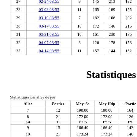
27
02-24 08:55
9
145
213
182
28
03-03 08:55
11
165
169
155
29
03-10 08:55
7
182
166
202
30
03-17 08:55
10
172
146
216
31
03-31 08:55
10
161
230
185
32
04-07 08:55
8
126
178
158
33
04-14 08:55
11
157
144
152
Statistiques
Statistiques par allée de jeu
Allée
Parties
Moy. Sc
Moy Hdp
-Partie
7
12
190.00
190.00
164
8
21
172.00
172.00
126
7-8
33
178.55
178.55
126
9
15
166.40
166.40
142
10
21
173.24
173.24
146