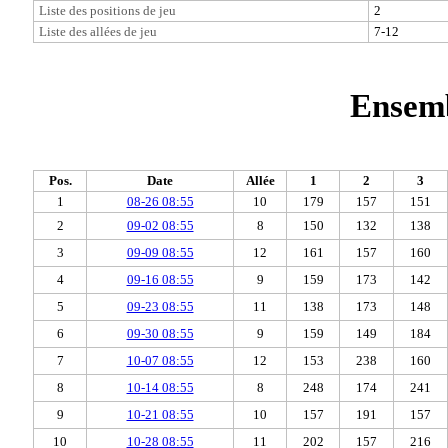
Liste des positions de jeu
2
Liste des allées de jeu
7-12
Ensemb
Pos.
Date
Allée
1
2
3
1
08-26 08:55
10
179
157
151
2
09-02 08:55
8
150
132
138
3
09-09 08:55
12
161
157
160
4
09-16 08:55
9
159
173
142
5
09-23 08:55
11
138
173
148
6
09-30 08:55
9
159
149
184
7
10-07 08:55
12
153
238
160
8
10-14 08:55
8
248
174
241
9
10-21 08:55
10
157
191
157
10
10-28 08:55
11
202
157
216