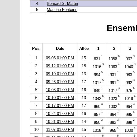
4.
Bernard St-Martin
5.
Marlene Fontaine
Ensemb
Pos.
Date
Allée
1
2
3
1
6
3
1
09-05 01:00 PM
15
831
1058
937
3
4
3
2
09-12 01:00 PM
18
1016
1063
1040
5
1
5
3
09-19 01:00 PM
13
994
931
983
5
4
3
4
09-26 01:00 PM
17
1017
991
992
1
3
6
5
10-03 01:00 PM
16
849
1017
975
6
6
4
6
10-10 01:00 PM
13
1042
1023
1018
4
4
3
7
10-17 01:00 PM
17
960
1002
964
1
1
4
8
10-24 01:00 PM
16
857
864
995
2
3
2
9
10-31 01:00 PM
14
950
883
898
5
4
4
10
11-07 01:00 PM
15
1019
965
1000
6
6
6