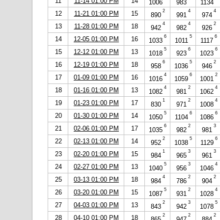
11
11-14 01:00 PM
14
1006
983
1134
2
4
4
12
11-21 01:00 PM
15
890
991
974
4
4
2
13
11-28 01:00 PM
18
942
982
926
6
5
6
14
12-05 01:00 PM
16
1033
1011
1117
5
6
6
15
12-12 01:00 PM
13
1018
923
1023
6
5
2
16
12-19 01:00 PM
18
958
1036
946
4
6
2
17
01-09 01:00 PM
16
1016
1059
1001
4
2
4
18
01-16 01:00 PM
13
1082
981
1062
1
2
4
19
01-23 01:00 PM
17
830
971
1008
5
6
6
20
01-30 01:00 PM
14
1050
1104
1086
6
2
3
21
02-06 01:00 PM
17
1035
982
981
2
5
6
22
02-13 01:00 PM
14
952
1038
1129
1
3
3
23
02-20 01:00 PM
15
984
965
961
5
3
4
24
02-27 01:00 PM
13
1040
956
1046
4
2
2
25
03-13 01:00 PM
18
984
786
904
5
2
4
26
03-20 01:00 PM
15
1087
931
1028
2
3
5
27
04-03 01:00 PM
13
843
942
1078
2
2
2
28
04-10 01:00 PM
18
865
947
884