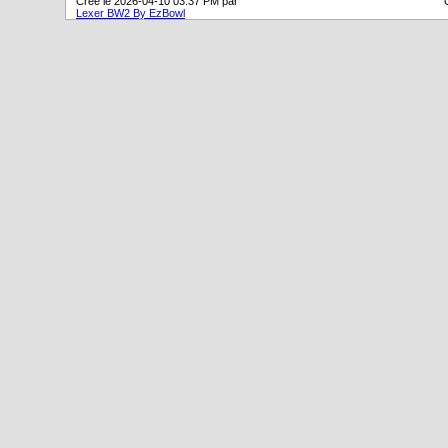
Créé le 2026-04-10 03:37 PM par
Lexer BW2 By EzBowl