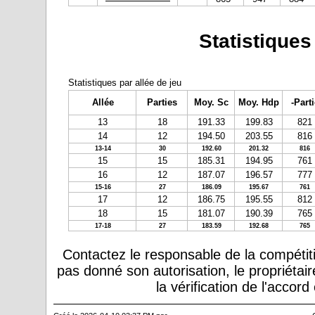
Statistiques
Statistiques par allée de jeu
Allée
Parties
Moy. Sc
Moy. Hdp
-Parti
13
18
191.33
199.83
821
14
12
194.50
203.55
816
13-14
30
192.60
201.32
816
15
15
185.31
194.95
761
16
12
187.07
196.57
777
15-16
27
186.09
195.67
761
17
12
186.75
195.55
812
18
15
181.07
190.39
765
17-18
27
183.59
192.68
765
Contactez le responsable de la compétiti
pas donné son autorisation, le propriétai
la vérification de l'accor