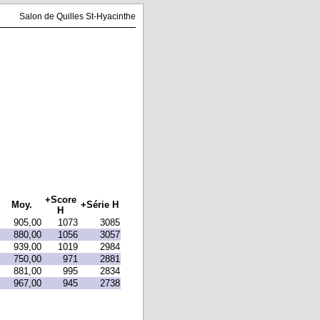
Salon de Quilles St-Hyacinthe
+Score
Moy.
+Série H
H
905,00
1073
3085
880,00
1056
3057
939,00
1019
2984
750,00
971
2881
881,00
995
2834
967,00
945
2738