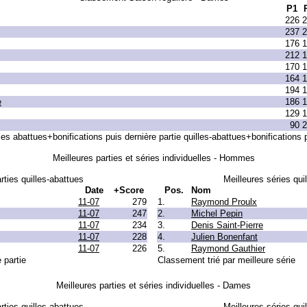
P1
226
2
237
2
176
1
212
1
170
1
164
1
194
1
e
186
1
129
1
90
2
les abattues+bonifications puis dernière partie quilles-abattues+bonifications p
Meilleures parties et séries individuelles - Hommes
rties quilles-abattues
Meilleures séries qui
Date
+Score
Pos.
Nom
11-07
279
1.
Raymond Proulx
11-07
247
2.
Michel Pepin
11-07
234
3.
Denis Saint-Pierre
11-07
228
4.
Julien Bonenfant
11-07
226
5.
Raymond Gauthier
 partie
Classement trié par meilleure série
Meilleures parties et séries individuelles - Dames
rties quilles-abattues
Meilleures séries qui