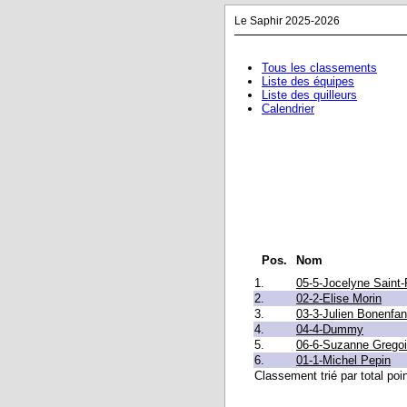
Le Saphir 2025-2026
Tous les classements
Liste des équipes
Liste des quilleurs
Calendrier
Pos.
Nom
1.
05-5-Jocelyne Saint-
2.
02-2-Elise Morin
3.
03-3-Julien Bonenfan
4.
04-4-Dummy
5.
06-6-Suzanne Gregoi
6.
01-1-Michel Pepin
Classement trié par total poi