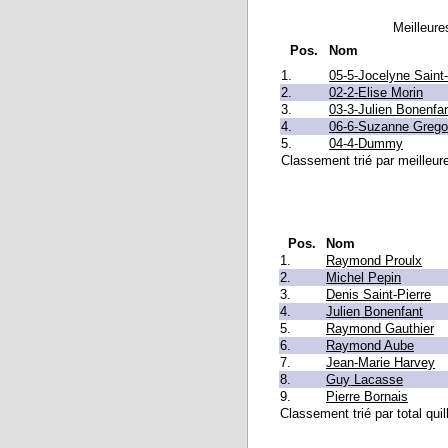
Meilleure
Pos.
Nom
1.
05-5-Jocelyne Saint-
2.
02-2-Elise Morin
3.
03-3-Julien Bonenfa
4.
06-6-Suzanne Grego
5.
04-4-Dummy
Classement trié par meilleur
Pos.
Nom
1.
Raymond Proulx
2.
Michel Pepin
3.
Denis Saint-Pierre
4.
Julien Bonenfant
5.
Raymond Gauthier
6.
Raymond Aube
7.
Jean-Marie Harvey
8.
Guy Lacasse
9.
Pierre Bornais
Classement trié par total quil