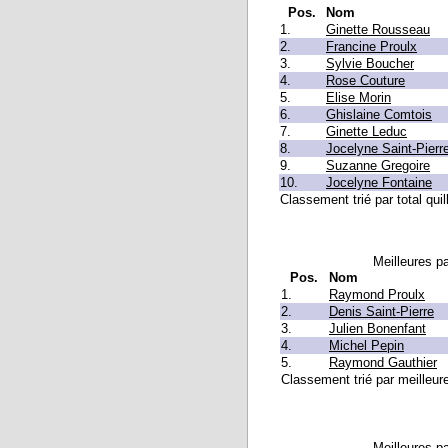
Pos.
Nom
1.
Ginette Rousseau
2.
Francine Proulx
3.
Sylvie Boucher
4.
Rose Couture
5.
Elise Morin
6.
Ghislaine Comtois
7.
Ginette Leduc
8.
Jocelyne Saint-Pierr
9.
Suzanne Gregoire
10.
Jocelyne Fontaine
Classement trié par total quil
Meilleures pa
Pos.
Nom
1.
Raymond Proulx
2.
Denis Saint-Pierre
3.
Julien Bonenfant
4.
Michel Pepin
5.
Raymond Gauthier
Classement trié par meilleure
Meilleures pa