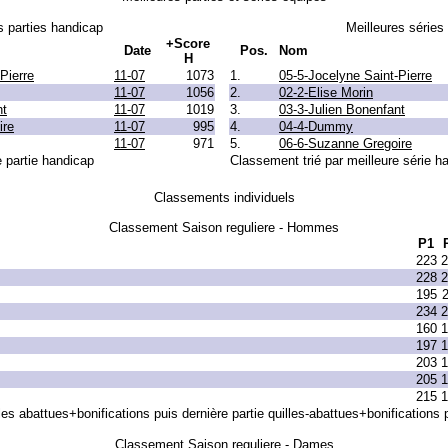
s parties handicap
Meilleures séries
+Score
Date
Pos.
Nom
H
Pierre
11-07
1073
1.
05-5-Jocelyne Saint-Pierre
11-07
1056
2.
02-2-Elise Morin
nt
11-07
1019
3.
03-3-Julien Bonenfant
ire
11-07
995
4.
04-4-Dummy
11-07
971
5.
06-6-Suzanne Gregoire
e partie handicap
Classement trié par meilleure série h
Classements individuels
Classement Saison reguliere - Hommes
P1
223
2
228
2
195
234
2
160
1
197
1
203
1
205
1
215
1
les abattues+bonifications puis dernière partie quilles-abattues+bonifications p
Classement Saison reguliere - Dames