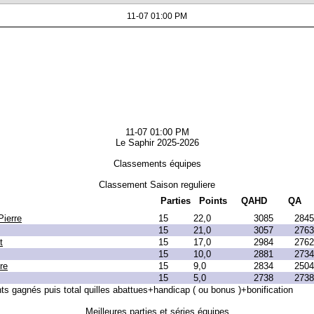
11-07 01:00 PM
11-07 01:00 PM
Le Saphir 2025-2026
Classements équipes
Classement Saison reguliere
Parties
Points
QAHD
QA
Pierre
15
22,0
3085
2845
15
21,0
3057
2763
t
15
17,0
2984
2762
15
10,0
2881
2734
re
15
9,0
2834
2504
15
5,0
2738
2738
nts gagnés puis total quilles abattues+handicap ( ou bonus )+bonification
Meilleures parties et séries équipes