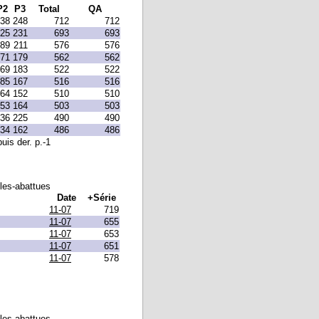
P2
P3
Total
QA
38
248
712
712
25
231
693
693
89
211
576
576
71
179
562
562
69
183
522
522
85
167
516
516
64
152
510
510
53
164
503
503
36
225
490
490
34
162
486
486
uis der. p.-1
lles-abattues
Date
+Série
11-07
719
11-07
655
11-07
653
11-07
651
11-07
578
lles-abattues