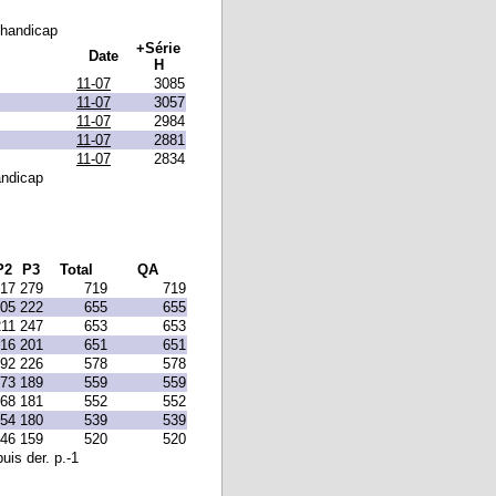
 handicap
+Série
Date
H
11-07
3085
11-07
3057
11-07
2984
11-07
2881
11-07
2834
andicap
P2
P3
Total
QA
17
279
719
719
05
222
655
655
211
247
653
653
16
201
651
651
92
226
578
578
73
189
559
559
68
181
552
552
54
180
539
539
46
159
520
520
uis der. p.-1