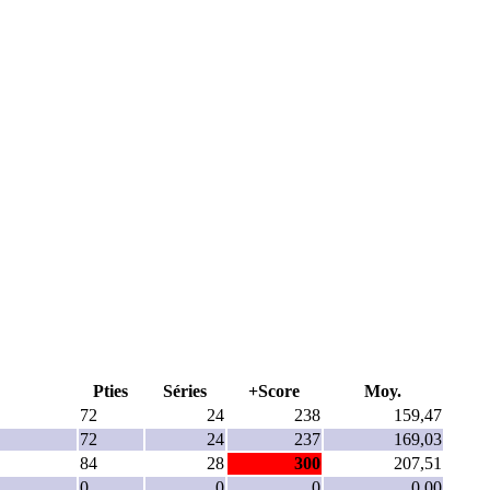
Pties
Séries
+Score
Moy.
72
24
238
159,47
72
24
237
169,03
84
28
300
207,51
0
0
0
0,00