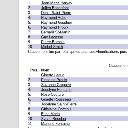
1.
Jean-Marie Harvey
2.
Julien Bonenfant
3.
Denis Saint-Pierre
4.
Raymond Aube
5.
Raymond Gauthier
6.
Raymond Proulx
7.
Bernard St-Martin
8.
Guy Lacasse
9.
Pierre Bornais
10.
Michel Smith
Classement trié par total quilles abattues+bonifications puis 
Classement
Pos.
Nom
1.
Ginette Leduc
2.
Francine Proulx
3.
Suzanne Gregoire
4.
Jocelyne Fontaine
5.
Rose Couture
6.
Ginette Rousseau
7.
Jocelyne Saint-Pierre
8.
Ghislaine Comtois
9.
Elise Morin
10.
Sylvie Boucher
11.
Marlene Fontaine