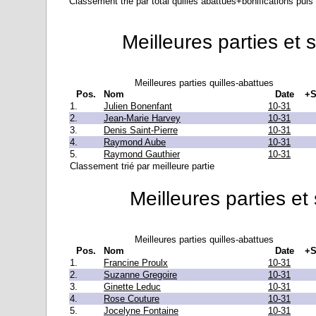
Classement trié par total quilles abattues+bonifications puis 
Meilleures parties et 
Meilleures parties quilles-abattues
Pos.
Nom
Date
+S
1.
Julien Bonenfant
10-31
2.
Jean-Marie Harvey
10-31
3.
Denis Saint-Pierre
10-31
4.
Raymond Aube
10-31
5.
Raymond Gauthier
10-31
Classement trié par meilleure partie
Meilleures parties et
Meilleures parties quilles-abattues
Pos.
Nom
Date
+S
1.
Francine Proulx
10-31
2.
Suzanne Gregoire
10-31
3.
Ginette Leduc
10-31
4.
Rose Couture
10-31
5.
Jocelyne Fontaine
10-31