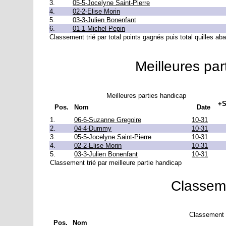
3.
05-5-Jocelyne Saint-Pierre
4.
02-2-Elise Morin
5.
03-3-Julien Bonenfant
6.
01-1-Michel Pepin
Classement trié par total points gagnés puis total quilles a
Meilleures par
Meilleures parties handicap
+S
Pos.
Nom
Date
1.
06-6-Suzanne Gregoire
10-31
2.
04-4-Dummy
10-31
3.
05-5-Jocelyne Saint-Pierre
10-31
4.
02-2-Elise Morin
10-31
5.
03-3-Julien Bonenfant
10-31
Classement trié par meilleure partie handicap
Classeme
Classement 
Pos.
Nom