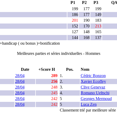
P1
P2
P3
Q
199
177
199
186
177
149
201
190
183
152
170
213
127
148
165
144
168
137
es+handicap ( ou bonus )+bonification
Meilleures parties et séries individuelles - Hommes
Date
+Score H
Pos.
Nom
28/04
289
1.
Cédric Bonzon
28/04
256
2.
Xavier Ecoffey
28/04
248
3.
Clive Genevaz
28/04
245
4.
Romano Ueltschi
28/04
242
5
Georges Mermoud
28/04
242
5
Luca Zen
Classement trié par meilleure séri