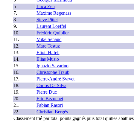
5
Luca Zen
7.
Maxime Regenass
8.
Steve Pittet
9.
Laurent Loeffel
10.
Frédéric Quiblier
11.
Mike Senaud
12.
Marc Testuz
13.
Eliott Häfeli
14.
Elias Musio
15.
Ignazio Savarino
16.
Christophe Traub
17.
Pierre-André Syrvet
18.
Carlos Da Silva
19.
Pierre Duc
20.
Eric Bezuchet
21.
Fabian Rasori
22.
Christian Bergès
Classement trié par total points gagnés puis total quilles abattu