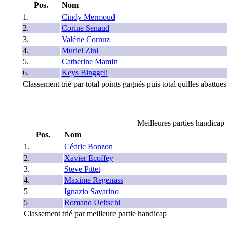
Pos.
Nom
1.
Cindy Mermoud
2.
Corine Senaud
3.
Valérie Cornuz
4.
Muriel Zini
5.
Catherine Mamin
6.
Keys Binggeli
Classement trié par total points gagnés puis total quilles abattu
Meilleures parties handicap
Pos.
Nom
1.
Cédric Bonzon
2.
Xavier Ecoffey
3.
Steve Pittet
4.
Maxime Regenass
5
Ignazio Savarino
5
Romano Ueltschi
Classement trié par meilleure partie handicap