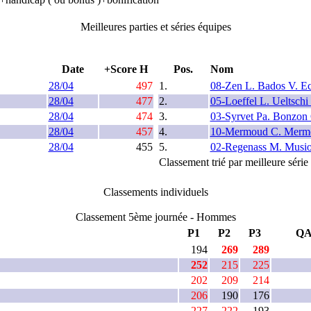
Meilleures parties et séries équipes
Date
+Score H
Pos.
Nom
28/04
497
1.
08-Zen L. Bados V. Ec
28/04
477
2.
05-Loeffel L. Ueltschi
28/04
474
3.
03-Syrvet Pa. Bonzon 
28/04
457
4.
10-Mermoud C. Mermou
28/04
455
5.
02-Regenass M. Musio
Classement trié par meilleure séri
Classements individuels
Classement 5ème journée - Hommes
P1
P2
P3
Q
194
269
289
252
215
225
202
209
214
206
190
176
227
222
193