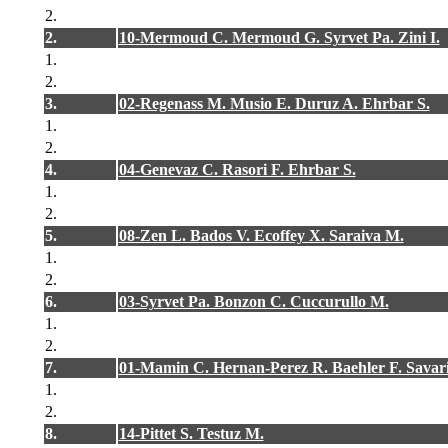
2.
2.
10-Mermoud C. Mermoud G. Syrvet Pa. Zini I.
1.
2.
3.
02-Regenass M. Musio E. Duruz A. Ehrbar S.
1.
2.
4.
04-Genevaz C. Rasori F. Ehrbar S.
1.
2.
5.
08-Zen L. Bados V. Ecoffey X. Saraiva M.
1.
2.
6.
03-Syrvet Pa. Bonzon C. Cuccurullo M.
1.
2.
7.
01-Mamin C. Hernan-Perez R. Baehler F. Savari
1.
2.
8.
14-Pittet S. Testuz M.