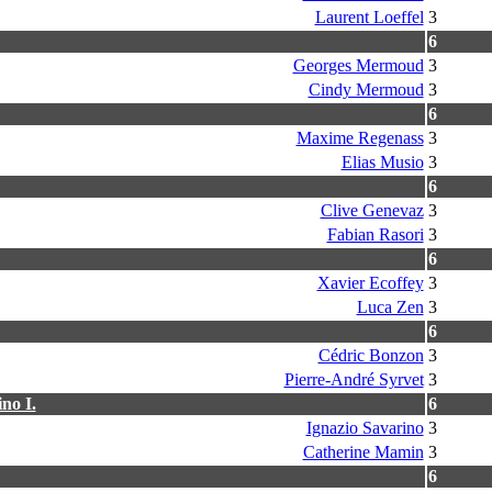
Laurent Loeffel
3
6
Georges Mermoud
3
Cindy Mermoud
3
6
Maxime Regenass
3
Elias Musio
3
6
Clive Genevaz
3
Fabian Rasori
3
6
Xavier Ecoffey
3
Luca Zen
3
6
Cédric Bonzon
3
Pierre-André Syrvet
3
no I.
6
Ignazio Savarino
3
Catherine Mamin
3
6