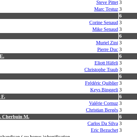
Steve Pittet
3
Marc Testuz
3
6
Corine Senaud
3
Mike Senaud
3
6
Muriel Zini
3
Pierre Duc
3
E.
6
Eliott Häfeli
3
Christophe Traub
3
6
Frédéric Quiblier
3
Keys Binggeli
3
 F.
6
Valérie Cornuz
3
Christian Bergès
3
C. Cherbuin M.
6
Carlos Da Silva
3
Eric Bezuchet
3
es+handicap ( ou bonus )+bonification