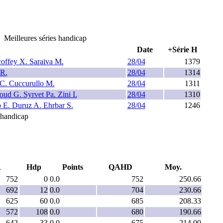
Meilleures séries handicap
Date
+Série H
offey X. Saraiva M.
28/04
1379
 R.
28/04
1314
C. Cuccurullo M.
28/04
1311
d G. Syrvet Pa. Zini I.
28/04
1310
 E. Duruz A. Ehrbar S.
28/04
1246
e handicap
A
Hdp
Points
QAHD
Moy.
752
0
0.0
752
250.66
692
12
0.0
704
230.66
625
60
0.0
685
208.33
572
108
0.0
680
190.66
642
33
0.0
675
214.00