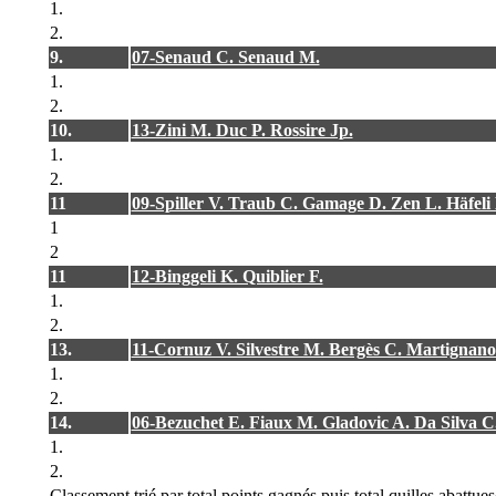
1.
2.
9.
07-Senaud C. Senaud M.
1.
2.
10.
13-Zini M. Duc P. Rossire Jp.
1.
2.
11
09-Spiller V. Traub C. Gamage D. Zen L. Häfeli 
1
2
11
12-Binggeli K. Quiblier F.
1.
2.
13.
11-Cornuz V. Silvestre M. Bergès C. Martignano
1.
2.
14.
06-Bezuchet E. Fiaux M. Gladovic A. Da Silva 
1.
2.
Classement trié par total points gagnés puis total quilles abattu