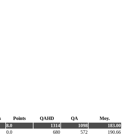
s
Points
QAHD
QA
Moy.
8.0
1314
1098
183.00
0.0
680
572
190.66