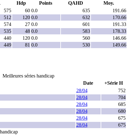
A
Hdp
Points
QAHD
Moy.
575
60
0.0
635
191.66
512
120
0.0
632
170.66
574
27
0.0
601
191.33
535
48
0.0
583
178.33
440
120
0.0
560
146.66
449
81
0.0
530
149.66
Meilleures séries handicap
Date
+Série H
28/04
752
28/04
704
28/04
685
28/04
680
28/04
675
28/04
675
e handicap