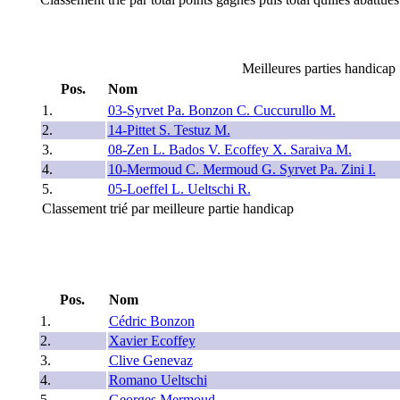
Meilleures parties handicap
Pos.
Nom
1.
03-Syrvet Pa. Bonzon C. Cuccurullo M.
2.
14-Pittet S. Testuz M.
3.
08-Zen L. Bados V. Ecoffey X. Saraiva M.
4.
10-Mermoud C. Mermoud G. Syrvet Pa. Zini I.
5.
05-Loeffel L. Ueltschi R.
Classement trié par meilleure partie handicap
Pos.
Nom
1.
Cédric Bonzon
2.
Xavier Ecoffey
3.
Clive Genevaz
4.
Romano Ueltschi
5
Georges Mermoud