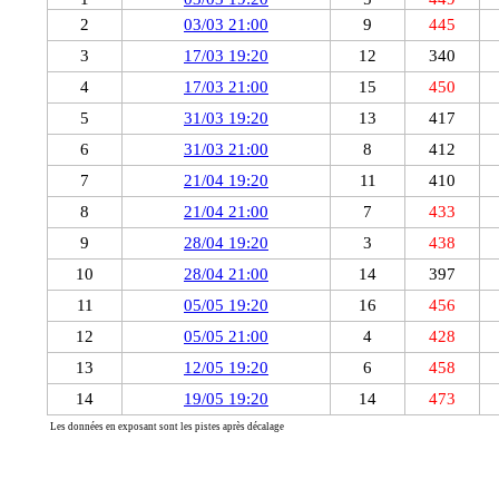
2
03/03 21:00
9
445
3
17/03 19:20
12
340
4
17/03 21:00
15
450
5
31/03 19:20
13
417
6
31/03 21:00
8
412
7
21/04 19:20
11
410
8
21/04 21:00
7
433
9
28/04 19:20
3
438
10
28/04 21:00
14
397
11
05/05 19:20
16
456
12
05/05 21:00
4
428
13
12/05 19:20
6
458
14
19/05 19:20
14
473
Les données en exposant sont les pistes après décalage