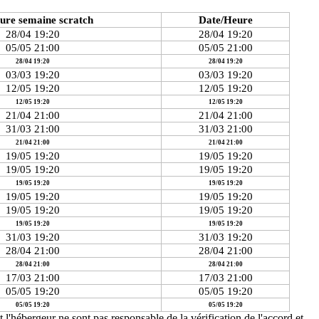
eure semaine scratch
Date/Heure
28/04 19:20
28/04 19:20
05/05 21:00
05/05 21:00
28/04 19:20
28/04 19:20
03/03 19:20
03/03 19:20
12/05 19:20
12/05 19:20
12/05 19:20
12/05 19:20
21/04 21:00
21/04 21:00
31/03 21:00
31/03 21:00
21/04 21:00
21/04 21:00
19/05 19:20
19/05 19:20
19/05 19:20
19/05 19:20
19/05 19:20
19/05 19:20
19/05 19:20
19/05 19:20
19/05 19:20
19/05 19:20
19/05 19:20
19/05 19:20
31/03 19:20
31/03 19:20
28/04 21:00
28/04 21:00
28/04 21:00
28/04 21:00
17/03 21:00
17/03 21:00
05/05 19:20
05/05 19:20
05/05 19:20
05/05 19:20
t l'hébergeur ne sont pas responsable de la vérification de l'accord et