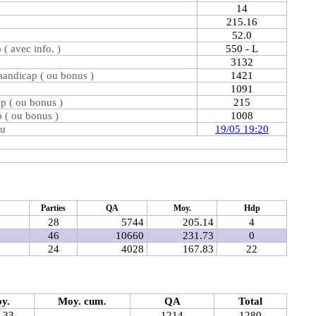
14
215.16
52.0
 ( avec info. )
550 - L
3132
 handicap ( ou bonus )
1421
1091
p ( ou bonus )
215
 ( ou bonus )
1008
eu
19/05 19:20
Parties
QA
Moy.
Hdp
28
5744
205.14
4
46
10660
231.73
0
24
4028
167.83
22
y.
Moy. cum.
QA
Total
.33
-
1214
1280