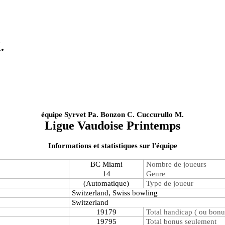
.
équipe Syrvet Pa. Bonzon C. Cuccurullo M.
Ligue Vaudoise Printemps
Informations et statistiques sur l'équipe
BC Miami
Nombre de joueurs
14
Genre
(Automatique)
Type de joueur
Switzerland, Swiss bowling
Switzerland
19179
Total handicap ( ou bonu
19795
Total bonus seulement