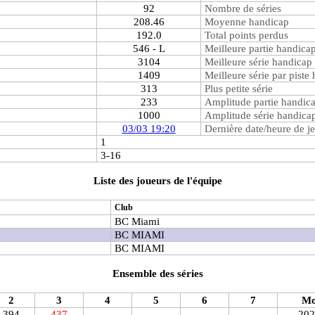
92
Nombre de séries
208.46
Moyenne handicap
192.0
Total points perdus
546 - L
Meilleure partie handicap
3104
Meilleure série handicap
1409
Meilleure série par piste
313
Plus petite série
233
Amplitude partie handica
1000
Amplitude série handicap
03/03 19:20
Dernière date/heure de j
1
3-16
Liste des joueurs de l'équipe
Club
BC Miami
BC MIAMI
BC MIAMI
Ensemble des séries
2
3
4
5
6
7
Mo
394
437
202