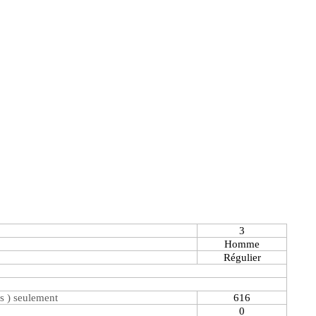
3
Homme
Régulier
s ) seulement
616
0