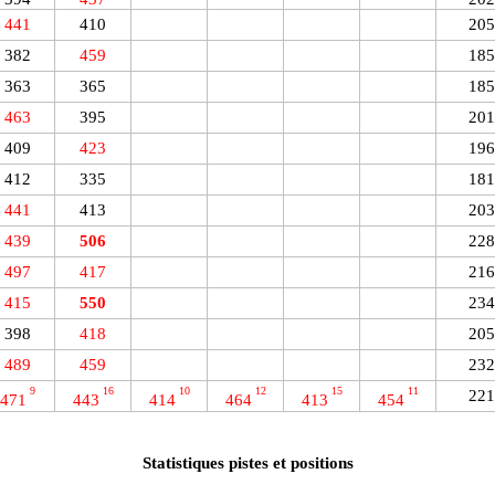
441
410
205
382
459
185
363
365
185
463
395
201
409
423
196
412
335
181
441
413
203
439
506
228
497
417
216
415
550
234
398
418
205
489
459
232
9
16
10
12
15
11
221
471
443
414
464
413
454
Statistiques pistes et positions