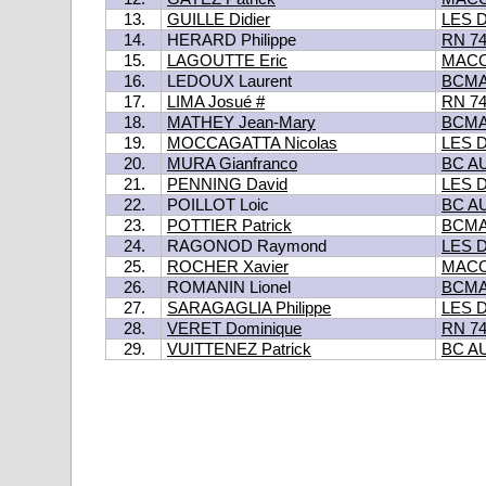
13.
GUILLE Didier
LES 
14.
HERARD Philippe
RN 7
15.
LAGOUTTE Eric
MACO
16.
LEDOUX Laurent
BCM
17.
LIMA Josué #
RN 7
18.
MATHEY Jean-Mary
BCM
19.
MOCCAGATTA Nicolas
LES 
20.
MURA Gianfranco
BC A
21.
PENNING David
LES 
22.
POILLOT Loic
BC A
23.
POTTIER Patrick
BCM
24.
RAGONOD Raymond
LES 
25.
ROCHER Xavier
MACO
26.
ROMANIN Lionel
BCM
27.
SARAGAGLIA Philippe
LES 
28.
VERET Dominique
RN 7
29.
VUITTENEZ Patrick
BC A