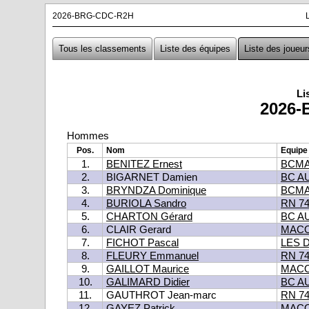
2026-BRG-CDC-R2H
Tous les classements
Liste des équipes
Liste des joueur
Li
2026-
Hommes
Pos.
Nom
Equipe
1.
BENITEZ Ernest
BCM
2.
BIGARNET Damien
BC A
3.
BRYNDZA Dominique
BCM
4.
BURIOLA Sandro
RN 7
5.
CHARTON Gérard
BC A
6.
CLAIR Gerard
MACO
7.
FICHOT Pascal
LES 
8.
FLEURY Emmanuel
RN 7
9.
GAILLOT Maurice
MACO
10.
GALIMARD Didier
BC A
11.
GAUTHROT Jean-marc
RN 7
12.
GAYEZ Patrick
MACO