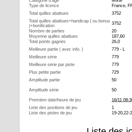
Catégorie d'âge
Mixte
Type de licence
France, 
Total quilles abattues
3752
Total quilles abattues+handicap ( ou bonus
3752
)+bonification
Nombre de parties
20
Moyenne quilles abattues
187,60
Total points gagnés
26,0
Meilleure partie ( avec info. )
779 - L
Meilleure série
779
Meilleure série par piste
779
Plus petite partie
729
Amplitude partie
50
Amplitude série
50
Première date/heure de jeu
16/11 08:3
Liste des positions de jeu
1
Liste des pistes de jeu
19-20,22-
Liste des j