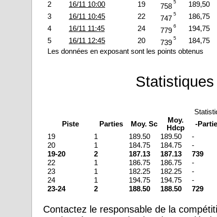
5
2
16/11 10:00
19
189,50
758
5
3
16/11 10:45
22
186,75
747
6
4
16/11 11:45
24
194,75
779
5
5
16/11 12:45
20
184,75
739
Les données en exposant sont les points obtenus
Statistiques
Statist
Moy.
Piste
Parties
Moy. Sc
-Parti
Hdcp
19
1
189.50
189.50
-
20
1
184.75
184.75
-
19-20
2
187.13
187.13
739
22
1
186.75
186.75
-
23
1
182.25
182.25
-
24
1
194.75
194.75
-
23-24
2
188.50
188.50
729
Contactez le responsable de la compétiti