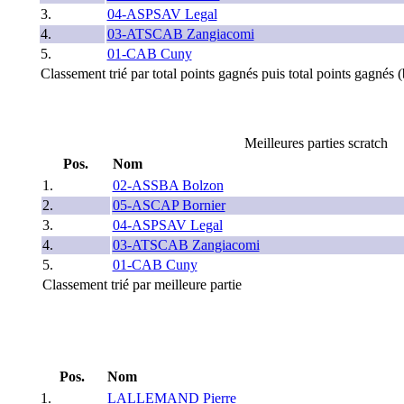
3.
04-ASPSAV Legal
4.
03-ATSCAB Zangiacomi
5.
01-CAB Cuny
Classement trié par total points gagnés puis total points gagnés (
Meilleures parties scratch
Pos.
Nom
1.
02-ASSBA Bolzon
2.
05-ASCAP Bornier
3.
04-ASPSAV Legal
4.
03-ATSCAB Zangiacomi
5.
01-CAB Cuny
Classement trié par meilleure partie
Pos.
Nom
1.
LALLEMAND Pierre