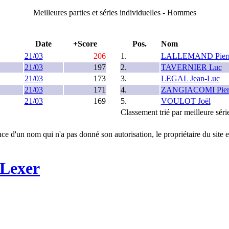
Meilleures parties et séries individuelles - Hommes
Date
+Score
Pos.
Nom
21/03
206
1.
LALLEMAND Pier
21/03
197
2.
TAVERNIER Luc
21/03
173
3.
LEGAL Jean-Luc
21/03
171
4.
ZANGIACOMI Pier
21/03
169
5.
VOULOT Joël
Classement trié par meilleure séri
ce d'un nom qui n'a pas donné son autorisation, le propriétaire du site e
 Lexer