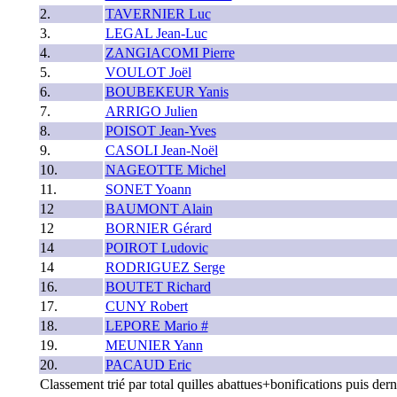
2.
TAVERNIER Luc
3.
LEGAL Jean-Luc
4.
ZANGIACOMI Pierre
5.
VOULOT Joël
6.
BOUBEKEUR Yanis
7.
ARRIGO Julien
8.
POISOT Jean-Yves
9.
CASOLI Jean-Noël
10.
NAGEOTTE Michel
11.
SONET Yoann
12
BAUMONT Alain
12
BORNIER Gérard
14
POIROT Ludovic
14
RODRIGUEZ Serge
16.
BOUTET Richard
17.
CUNY Robert
18.
LEPORE Mario #
19.
MEUNIER Yann
20.
PACAUD Eric
Classement trié par total quilles abattues+bonifications puis dern