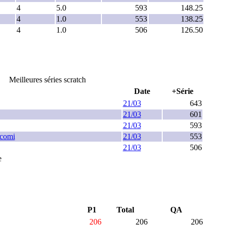
4
5.0
593
148.25
4
1.0
553
138.25
4
1.0
506
126.50
Meilleures séries scratch
Date
+Série
21/03
643
21/03
601
21/03
593
comi
21/03
553
21/03
506
e
P1
Total
QA
206
206
206