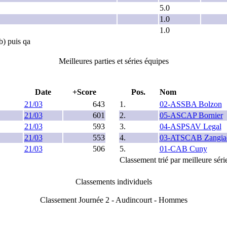
5.0
1.0
1.0
b) puis qa
Meilleures parties et séries équipes
Date
+Score
Pos.
Nom
21/03
643
1.
02-ASSBA Bolzon
21/03
601
2.
05-ASCAP Bornier
21/03
593
3.
04-ASPSAV Legal
21/03
553
4.
03-ATSCAB Zangia
21/03
506
5.
01-CAB Cuny
Classement trié par meilleure séri
Classements individuels
Classement Journée 2 - Audincourt - Hommes