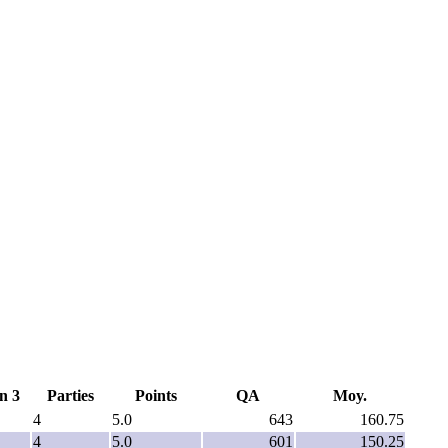
n 3
Parties
Points
QA
Moy.
4
5.0
643
160.75
4
5.0
601
150.25