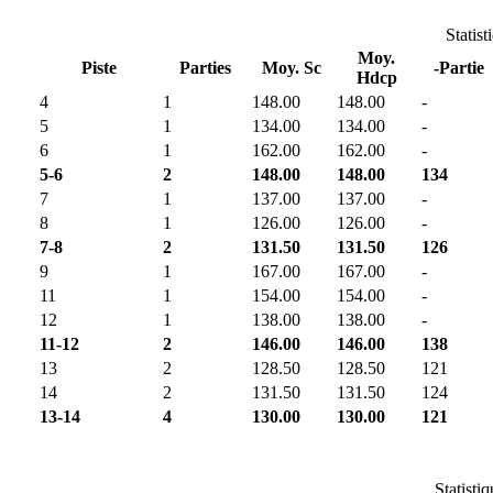
Statist
Moy.
Piste
Parties
Moy. Sc
-Partie
Hdcp
4
1
148.00
148.00
-
5
1
134.00
134.00
-
6
1
162.00
162.00
-
5-6
2
148.00
148.00
134
7
1
137.00
137.00
-
8
1
126.00
126.00
-
7-8
2
131.50
131.50
126
9
1
167.00
167.00
-
11
1
154.00
154.00
-
12
1
138.00
138.00
-
11-12
2
146.00
146.00
138
13
2
128.50
128.50
121
14
2
131.50
131.50
124
13-14
4
130.00
130.00
121
Statisti