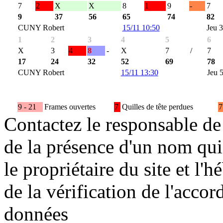
7
2
X
X
8
1
9
-
7
9
37
56
65
74
82
CUNY Robert
15/11 10:50
Jeu 3
1
2
3
4
5
6
X
3
4
8
-
X
7
/
7
17
24
32
52
69
78
CUNY Robert
15/11 13:30
Jeu 
9 - 21
Frames ouvertes
7
Quilles de tête perdues
7
Contactez le responsable de 
de la présence d'un nom qui
le propriétaire du site et l'
de la vérification de l'accor
données