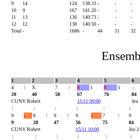
9
14
124
138.33
-
-
-
10
9
167
141.20
-
-
-
11
13
136
140.73
-
-
-
12
12
138
140.50
-
-
-
Total
-
1686
-
44
11
32
Ensembl
1
2
3
4
5
6
4
/
X
7
/
8
1
8
1
-
20
40
58
67
76
84
CUNY Robert
15/11 09:00
Jeu 
1
2
3
4
5
6
9
-
8
/
9
/
9
-
7
/
9
9
28
47
56
75
84
CUNY Robert
15/11 10:00
Jeu 2
1
2
3
4
5
6