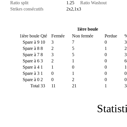
Ratio split
1.25
Ratio Washout
Strikes consécutifs
2x2,1x3
1ière boule
1ière boule
Qté
Fermée
Non fermée
Perdue
%
Spare à 9
10
3
7
0
3
Spare à 8
8
2
5
1
2
Spare à 7
8
3
5
0
3
Spare à 6
3
2
1
0
6
Spare à 4
1
1
0
0
1
Spare à 3
1
0
1
0
0
Spare à 0
2
0
2
0
0
Total
33
11
21
1
3
Statist