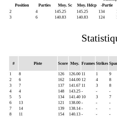
Position
Parties
Moy. Sc
Moy. Hdcp
-Partie
2
4
145.25
145.25
134
3
6
140.83
140.83
124
Statistiq
#
Piste
Score
Moy.
Frames
Strikes
Spa
1
8
126
126.00
11
1
9
2
6
162
144.00
12
4
8
3
7
137
141.67
11
3
8
4
4
148
143.25
-
-
-
5
5
134
141.40
10
3
7
6
13
121
138.00
-
-
-
7
14
139
138.14
-
-
-
8
11
154
140.13
-
-
-