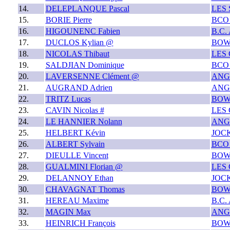
14.
DELEPLANQUE Pascal
LES
15.
BORIE Pierre
BCO
16.
HIGOUNENC Fabien
B.C.
17.
DUCLOS Kylian @
BOW
18.
NICOLAS Thibaut
LES
19.
SALDJIAN Dominique
BCO
20.
LAVERSENNE Clément @
ANG
21.
AUGRAND Adrien
ANG
22.
TRITZ Lucas
BOW
23.
CAVIN Nicolas #
LES
24.
LE HANNIER Nolann
ANG
25.
HELBERT Kévin
JOC
26.
ALBERT Sylvain
BCO
27.
DIEULLE Vincent
BOW
28.
GUALMINI Florian @
LES
29.
DELANNOY Ethan
JOC
30.
CHAVAGNAT Thomas
BOW
31.
HEREAU Maxime
B.C.
32.
MAGIN Max
ANG
33.
HEINRICH François
BOW