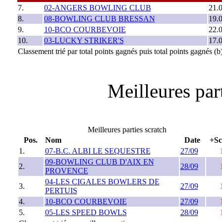
7.
02-ANGERS BOWLING CLUB
21.
8.
08-BOWLING CLUB BRESSAN
19.
9.
10-BCO COURBEVOIE
22.
10.
03-LUCKY STRIKER'S
17.
Classement trié par total points gagnés puis total points gagnés 
Meilleures part
Meilleures parties scratch
Pos.
Nom
Date
+Sc
1.
07-B.C. ALBI LE SEQUESTRE
27/09
09-BOWLING CLUB D'AIX EN
2.
28/09
PROVENCE
04-LES CIGALES BOWLERS DE
3.
27/09
PERTUIS
4.
10-BCO COURBEVOIE
27/09
5.
05-LES SPEED BOWLS
28/09