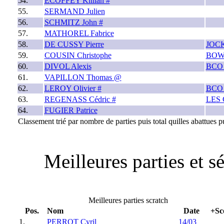
54.
ECOFFEY Killian #
55.
SERMAND Julien
56.
SCHMITZ John #
57.
MATHOREL Fabrice
58.
DE CUSSY Pierre
JOC
59.
COUSIN Christophe
BOW
60.
DIVOL Alexis
BCO
61.
VAPILLON Thomas @
62.
LEROY Olivier #
BCO
63.
REGENASS Cédric #
LES
64.
FUGIER Patrice
Classement trié par nombre de parties puis total quilles abattues pu
Meilleures parties et 
Meilleures parties scratch
Pos.
Nom
Date
+Sc
1.
PERROT Cyril
14/03