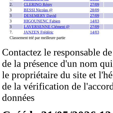
2.
CLERINO Rémy
27/09
3
BESSI Nicolas @
28/09
3
DESEMERY David
27/09
3
HIGOUNENC Fabien
14/03
3
LAVERSENNE Clément @
27/09
7.
JANZEN Frédéric
14/03
Classement trié par meilleure partie
Contactez le responsable de 
de la présence d'un nom qui
le propriétaire du site et l'
de la vérification de l'accor
données