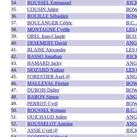
34.
ROUSSEL Emmanuel
JOC
35.
COUSIN Julien
BOW
36.
ROUILLE Sébastien
BOW
37.
BOULANGER Cédric
B.C.
38.
MONTAGNE Cyrille
LES
39.
OREL Jean-Claude
BCO
40.
DESEMERY David
ANG
41.
BLAISE Alexandre
LES
42.
BASSO Jonathan
JOC
43.
HAMARD Jacky
ANG
44.
SIOZARD Nathan
LES
45.
FORESTIER Axel @
ANG
46.
MALLEVAL Florian
BOW
47.
DUBOIS Didier
BOW
48.
BARON Simon
ANG
49.
PERROT Cyril
BOW
50.
ROUSSEL Romain
B.C.
51.
QUICHAUD Julien
ANG
52.
ROUSSELOT Antoine
ANG
53.
ASSIE Cyril @
JOC