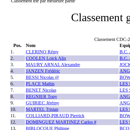
Classement trié par meilleure partie
Classement g
Classement CDC
Pos.
Nom
Equi
1.
CLERINO Rémy
B.C.
2.
COOLEN Loick Alix
B.C.
3.
MAURY ARNAL Alexandre
JOC
4.
JANZEN Frédéric
ANG
5.
BESSI Nicolas @
BOW
6.
PLACE Mathis
LES
7.
BENET Nicolas
LES
8.
REGNIER Tony
ANG
9.
GUIRIEC Jérémy
ANG
10.
MARTEL Tristan
LES
11.
COLLIARD-PIRAUD Pierrick
BOW
12.
DOMINGUEZ MARTINEZ Carlos #
LES
13.
BIBLOCQUE Philippe
BCO