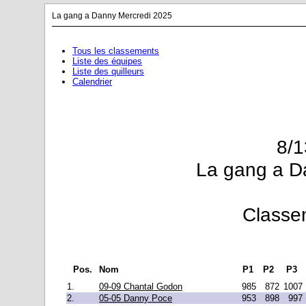
La gang a Danny Mercredi 2025
Tous les classements
Liste des équipes
Liste des quilleurs
Calendrier
8/1
La gang a D
Classe
Pos.
Nom
P1
P2
P3
1.
09-09 Chantal Godon
985
872
1007
2.
05-05 Danny Poce
953
898
997