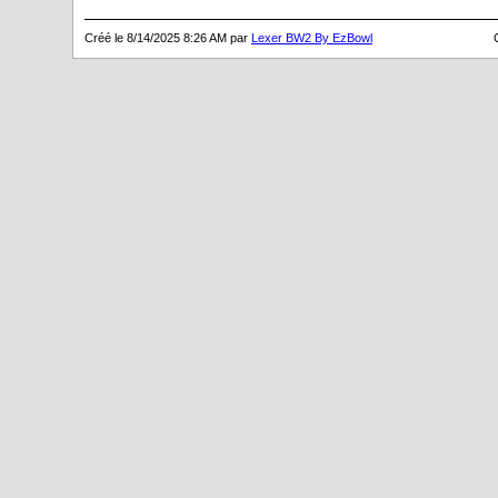
Créé le 8/14/2025 8:26 AM par
Lexer BW2 By EzBowl