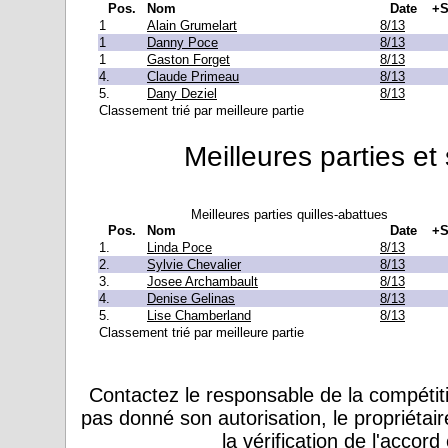
Pos.
Nom
Date
+S
1
Alain Grumelart
8/13
1
Danny Poce
8/13
1
Gaston Forget
8/13
4.
Claude Primeau
8/13
5.
Dany Deziel
8/13
Classement trié par meilleure partie
Meilleures parties et
Meilleures parties quilles-abattues
Pos.
Nom
Date
+S
1.
Linda Poce
8/13
2.
Sylvie Chevalier
8/13
3.
Josee Archambault
8/13
4.
Denise Gelinas
8/13
5.
Lise Chamberland
8/13
Classement trié par meilleure partie
Contactez le responsable de la compétiti
pas donné son autorisation, le propriétai
la vérification de l'accor