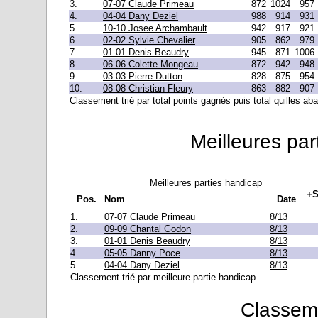
3.
07-07 Claude Primeau
872
1024
957
4.
04-04 Dany Deziel
988
914
931
5.
10-10 Josee Archambault
942
917
921
6.
02-02 Sylvie Chevalier
905
862
979
7.
01-01 Denis Beaudry
945
871
1006
8.
06-06 Colette Mongeau
872
942
948
9.
03-03 Pierre Dutton
828
875
954
10.
08-08 Christian Fleury
863
882
907
Classement trié par total points gagnés puis total quilles a
Meilleures par
Meilleures parties handicap
+S
Pos.
Nom
Date
1.
07-07 Claude Primeau
8/13
2.
09-09 Chantal Godon
8/13
3.
01-01 Denis Beaudry
8/13
4.
05-05 Danny Poce
8/13
5.
04-04 Dany Deziel
8/13
Classement trié par meilleure partie handicap
Classeme