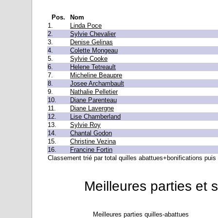
Pos.
Nom
1.
Linda Poce
2.
Sylvie Chevalier
3.
Denise Gelinas
4.
Colette Mongeau
5.
Sylvie Cooke
6.
Helene Tetreault
7.
Micheline Beaupre
8.
Josee Archambault
9.
Nathalie Pelletier
10.
Diane Parenteau
11.
Diane Lavergne
12.
Lise Chamberland
13.
Sylvie Roy
14.
Chantal Godon
15.
Christine Vezina
16.
Francine Fortin
Classement trié par total quilles abattues+bonifications puis 
Meilleures parties et 
Meilleures parties quilles-abattues