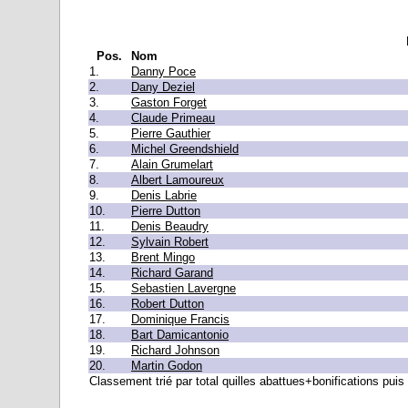
Pos.
Nom
1.
Danny Poce
2.
Dany Deziel
3.
Gaston Forget
4.
Claude Primeau
5.
Pierre Gauthier
6.
Michel Greendshield
7.
Alain Grumelart
8.
Albert Lamoureux
9.
Denis Labrie
10.
Pierre Dutton
11.
Denis Beaudry
12.
Sylvain Robert
13.
Brent Mingo
14.
Richard Garand
15.
Sebastien Lavergne
16.
Robert Dutton
17.
Dominique Francis
18.
Bart Damicantonio
19.
Richard Johnson
20.
Martin Godon
Classement trié par total quilles abattues+bonifications puis 