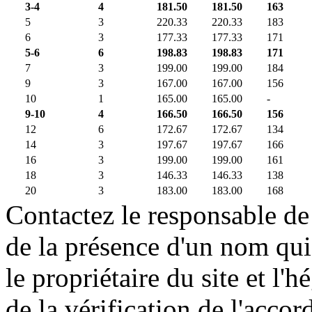
3-4
4
181.50
181.50
163
5
3
220.33
220.33
183
6
3
177.33
177.33
171
5-6
6
198.83
198.83
171
7
3
199.00
199.00
184
9
3
167.00
167.00
156
10
1
165.00
165.00
-
9-10
4
166.50
166.50
156
12
6
172.67
172.67
134
14
3
197.67
197.67
166
16
3
199.00
199.00
161
18
3
146.33
146.33
138
20
3
183.00
183.00
168
Contactez le responsable de 
de la présence d'un nom qui
le propriétaire du site et l'
de la vérification de l'accor