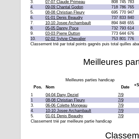
3.
07-07 Claude Primeau
808
745
783
4.
09-09 Chantal Godon
718
786
765
5.
08-08 Christian Fleury
695
770
947
6.
01-01 Denis Beaudry
737
833
840
7.
10-10 Josee Archambault
894
848
655
8.
05-05 Danny Poce
732
793
614
9.
03-03 Pierre Dutton
773
644
676
10.
02-02 Sylvie Chevalier
753
801
776
Classement trié par total points gagnés puis total quilles a
Meilleures par
Meilleures parties handicap
+S
Pos.
Nom
Date
1
04-04 Dany Deziel
7/9
1
08-08 Christian Fleury
7/9
3.
06-06 Colette Mongeau
7/9
4.
10-10 Josee Archambault
7/9
5.
01-01 Denis Beaudry
7/9
Classement trié par meilleure partie handicap
Classeme