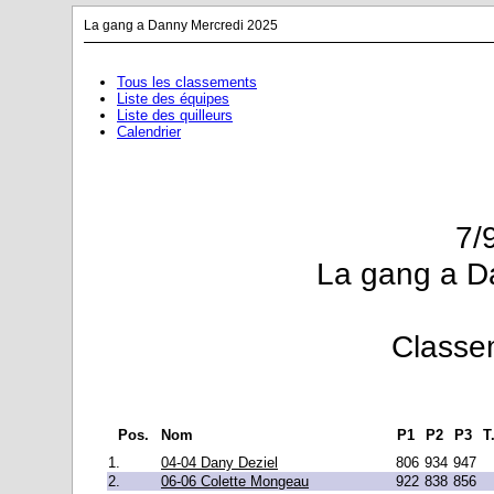
La gang a Danny Mercredi 2025
Tous les classements
Liste des équipes
Liste des quilleurs
Calendrier
7/
La gang a D
Classe
Pos.
Nom
P1
P2
P3
T
1.
04-04 Dany Deziel
806
934
947
2.
06-06 Colette Mongeau
922
838
856