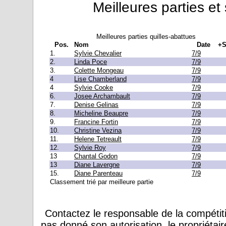
Meilleures parties et
Meilleures parties quilles-abattues
Pos.
Nom
Date
+S
1.
Sylvie Chevalier
7/9
2.
Linda Poce
7/9
3.
Colette Mongeau
7/9
4
Lise Chamberland
7/9
4
Sylvie Cooke
7/9
6.
Josee Archambault
7/9
7.
Denise Gelinas
7/9
8.
Micheline Beaupre
7/9
9.
Francine Fortin
7/9
10.
Christine Vezina
7/9
11.
Helene Tetreault
7/9
12.
Sylvie Roy
7/9
13
Chantal Godon
7/9
13
Diane Lavergne
7/9
15.
Diane Parenteau
7/9
Classement trié par meilleure partie
Contactez le responsable de la compétiti
pas donné son autorisation, le propriétai