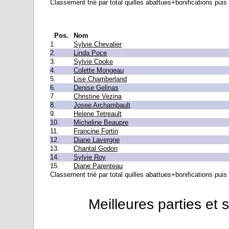
Classement trié par total quilles abattues+bonifications puis 
Pos.
Nom
1.
Sylvie Chevalier
2.
Linda Poce
3.
Sylvie Cooke
4.
Colette Mongeau
5.
Lise Chamberland
6.
Denise Gelinas
7.
Christine Vezina
8.
Josee Archambault
9.
Helene Tetreault
10.
Micheline Beaupre
11.
Francine Fortin
12.
Diane Lavergne
13.
Chantal Godon
14.
Sylvie Roy
15.
Diane Parenteau
Classement trié par total quilles abattues+bonifications puis 
Meilleures parties et 