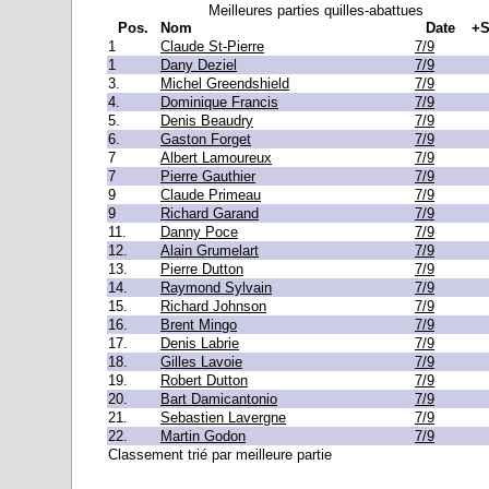
Meilleures parties quilles-abattues
Pos.
Nom
Date
+S
1
Claude St-Pierre
7/9
1
Dany Deziel
7/9
3.
Michel Greendshield
7/9
4.
Dominique Francis
7/9
5.
Denis Beaudry
7/9
6.
Gaston Forget
7/9
7
Albert Lamoureux
7/9
7
Pierre Gauthier
7/9
9
Claude Primeau
7/9
9
Richard Garand
7/9
11.
Danny Poce
7/9
12.
Alain Grumelart
7/9
13.
Pierre Dutton
7/9
14.
Raymond Sylvain
7/9
15.
Richard Johnson
7/9
16.
Brent Mingo
7/9
17.
Denis Labrie
7/9
18.
Gilles Lavoie
7/9
19.
Robert Dutton
7/9
20.
Bart Damicantonio
7/9
21.
Sebastien Lavergne
7/9
22.
Martin Godon
7/9
Classement trié par meilleure partie