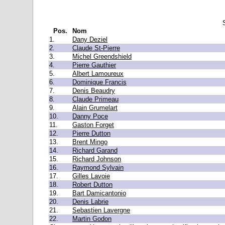
Pos.
Nom
1.
Dany Deziel
2.
Claude St-Pierre
3.
Michel Greendshield
4.
Pierre Gauthier
5.
Albert Lamoureux
6.
Dominique Francis
7.
Denis Beaudry
8.
Claude Primeau
9.
Alain Grumelart
10.
Danny Poce
11.
Gaston Forget
12.
Pierre Dutton
13.
Brent Mingo
14.
Richard Garand
15.
Richard Johnson
16.
Raymond Sylvain
17.
Gilles Lavoie
18.
Robert Dutton
19.
Bart Damicantonio
20.
Denis Labrie
21.
Sebastien Lavergne
22.
Martin Godon