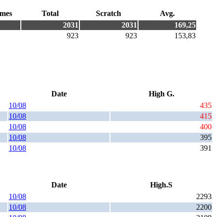
mes
Total
Scratch
Avg.
2031
2031
169,25
923
923
153,83
Date
High G.
10/08
435
10/08
415
10/08
400
10/08
395
10/08
391
Date
High.S
10/08
2293
10/08
2200