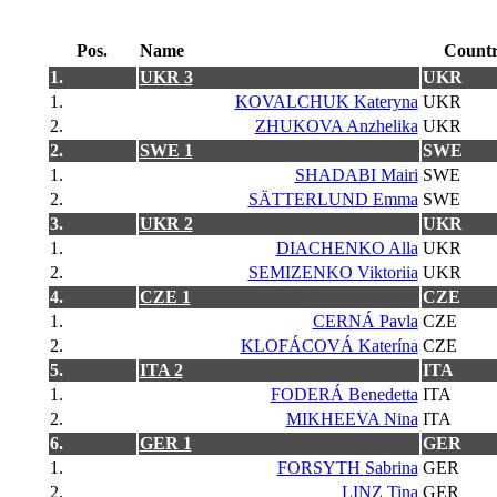
Pos.
Name
Count
1.
UKR 3
UKR
1.
KOVALCHUK Kateryna
UKR
2.
ZHUKOVA Anzhelika
UKR
2.
SWE 1
SWE
1.
SHADABI Mairi
SWE
2.
SÄTTERLUND Emma
SWE
3.
UKR 2
UKR
1.
DIACHENKO Alla
UKR
2.
SEMIZENKO Viktoriia
UKR
4.
CZE 1
CZE
1.
CERNÁ Pavla
CZE
2.
KLOFÁCOVÁ Katerína
CZE
5.
ITA 2
ITA
1.
FODERÁ Benedetta
ITA
2.
MIKHEEVA Nina
ITA
6.
GER 1
GER
1.
FORSYTH Sabrina
GER
2.
LINZ Tina
GER