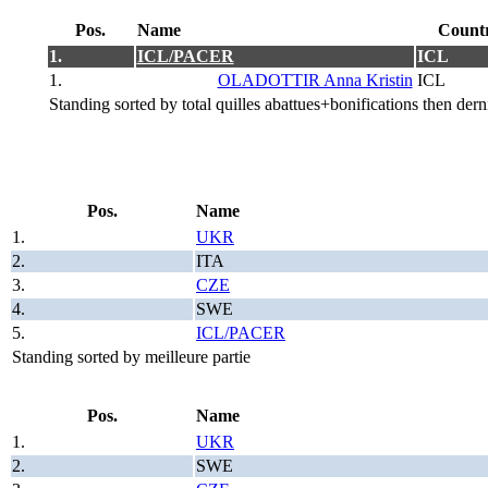
Pos.
Name
Count
1.
ICL/PACER
ICL
1.
OLADOTTIR Anna Kristin
ICL
Standing sorted by total quilles abattues+bonifications then derni
Pos.
Name
1.
UKR
2.
ITA
3.
CZE
4.
SWE
5.
ICL/PACER
Standing sorted by meilleure partie
Pos.
Name
1.
UKR
2.
SWE