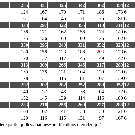
285
331
325
342
362
354
12
124
167
179
171
186
173
6
161
164
146
171
176
181
6
333
297
322
355
310
311
12
158
171
162
156
174
149
6
175
126
160
199
136
162
6
350
295
240
331
352
320
12
180
158
123
186
203
178
6
170
137
117
145
149
142
6
313
309
266
345
317
289
12
135
178
151
164
150
150
6
178
131
115
181
167
139
6
292
302
282
252
280
352
12
140
157
143
138
164
172
6
152
145
139
114
116
180
6
283
218
256
269
227
288
12
163
102
141
138
130
121
6
120
116
115
131
97
167
6
ère partie quilles-abattues+bonifications then der. p.-1