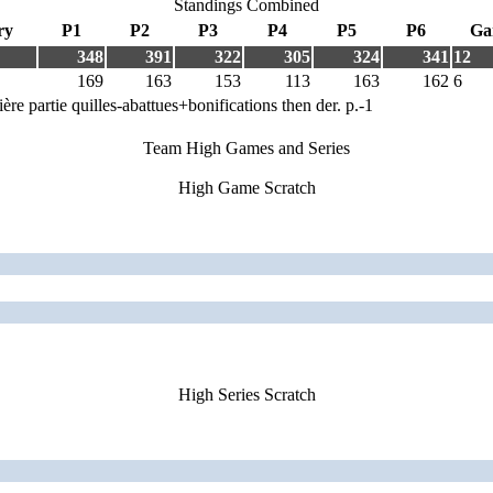
Standings Combined
ry
P1
P2
P3
P4
P5
P6
Ga
348
391
322
305
324
341
12
169
163
153
113
163
162
6
ère partie quilles-abattues+bonifications then der. p.-1
Team High Games and Series
High Game Scratch
High Series Scratch