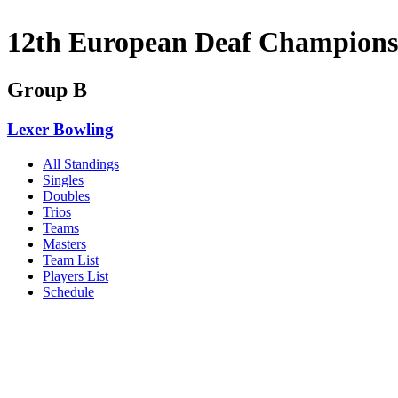
12th European Deaf Champion
Group B
Lexer Bowling
All Standings
Singles
Doubles
Trios
Teams
Masters
Team List
Players List
Schedule