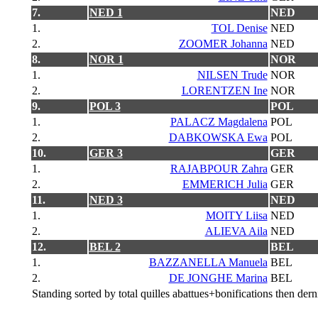
7.
NED 1
NED
1.
TOL Denise
NED
2.
ZOOMER Johanna
NED
8.
NOR 1
NOR
1.
NILSEN Trude
NOR
2.
LORENTZEN Ine
NOR
9.
POL 3
POL
1.
PALACZ Magdalena
POL
2.
DABKOWSKA Ewa
POL
10.
GER 3
GER
1.
RAJABPOUR Zahra
GER
2.
EMMERICH Julia
GER
11.
NED 3
NED
1.
MOITY Liisa
NED
2.
ALIEVA Aila
NED
12.
BEL 2
BEL
1.
BAZZANELLA Manuela
BEL
2.
DE JONGHE Marina
BEL
Standing sorted by total quilles abattues+bonifications then derni