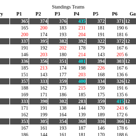
Standings Teams
ry
P1
P2
P3
P4
P5
P6
Ga
365
374
376
435
372
371
12
165
200
183
231
181
190
6
200
174
193
204
191
181
6
337
395
382
392
322
372
12
191
192
202
178
179
167
6
146
203
180
214
143
205
6
336
356
351
401
394
303
12
185
213
174
198
226
167
6
151
143
177
203
168
136
6
357
333
359
400
334
326
12
188
162
173
215
159
191
6
169
171
186
185
175
135
6
333
390
302
283
359
415
12
171
191
138
144
170
243
6
162
199
164
139
189
172
6
353
305
354
368
316
366
12
167
161
193
187
146
178
6
186
144
161
181
170
188
6