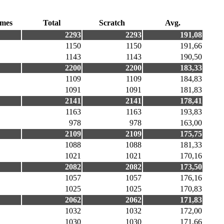
mes
Total
Scratch
Avg.
2293
2293
191,08
1150
1150
191,66
1143
1143
190,50
2200
2200
183,33
1109
1109
184,83
1091
1091
181,83
2141
2141
178,41
1163
1163
193,83
978
978
163,00
2109
2109
175,75
1088
1088
181,33
1021
1021
170,16
2082
2082
173,50
1057
1057
176,16
1025
1025
170,83
2062
2062
171,83
1032
1032
172,00
1030
1030
171,66