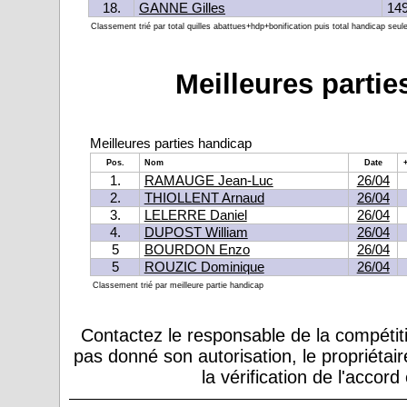
18.
GANNE Gilles
14
Classement trié par total quilles abattues+hdp+bonification puis total handicap seu
Meilleures parties
Meilleures parties handicap
Pos.
Nom
Date
1.
RAMAUGE Jean-Luc
26/04
2.
THIOLLENT Arnaud
26/04
3.
LELERRE Daniel
26/04
4.
DUPOST William
26/04
5
BOURDON Enzo
26/04
5
ROUZIC Dominique
26/04
Classement trié par meilleure partie handicap
Contactez le responsable de la compétiti
pas donné son autorisation, le propriétai
la vérification de l'accor