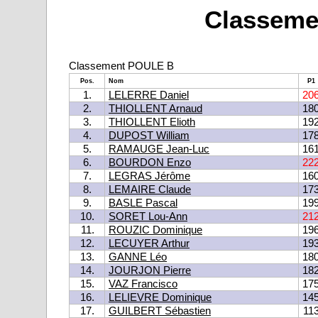
Classemen
Classement POULE B
Pos.
Nom
P1
1.
LELERRE Daniel
20
2.
THIOLLENT Arnaud
18
3.
THIOLLENT Elioth
19
4.
DUPOST William
17
5.
RAMAUGE Jean-Luc
16
6.
BOURDON Enzo
22
7.
LEGRAS Jérôme
16
8.
LEMAIRE Claude
17
9.
BASLE Pascal
19
10.
SORET Lou-Ann
21
11.
ROUZIC Dominique
19
12.
LECUYER Arthur
19
13.
GANNE Léo
18
14.
JOURJON Pierre
18
15.
VAZ Francisco
17
16.
LELIEVRE Dominique
14
17.
GUILBERT Sébastien
11