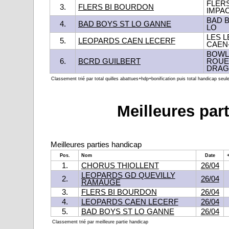
FLER
3.
FLERS BI BOURDON
IMPA
BAD B
4.
BAD BOYS ST LO GANNE
LO
LES 
5.
LEOPARDS CAEN LECERF
CAEN
BOWL
6.
BCRD GUILBERT
ROUE
DRA
Classement trié par total quilles abattues+hdp+bonification puis total handicap seu
Meilleures part
Meilleures parties handicap
Pos.
Nom
Date
1.
CHORUS THIOLLENT
26/04
LEOPARDS GD QUEVILLY
2.
26/04
RAMAUGE
3.
FLERS BI BOURDON
26/04
4.
LEOPARDS CAEN LECERF
26/04
5.
BAD BOYS ST LO GANNE
26/04
Classement trié par meilleure partie handicap