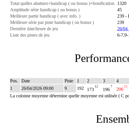
Total quilles abattues+handicap ( ou bonus )+bonification
1320
Amplitude série handicap ( ou bonus )
45
Meilleure partie handicap ( avec info. )
239 - 
Meilleure série par piste handicap ( ou bonus )
239
Dernière date/heure de jeu
26/04
Liste des pistes de jeu
6-7,9-
Performance
Pos.
Date
Piste
1
2
3
4
12
7
11
1
26/04/2026 09:00
9
192
173
196
206
La colonne moyenne détermine quelle moyenne est utilisée ( C po
Ensemb