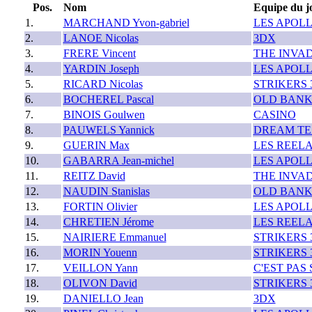
Pos.
Nom
Equipe du j
1.
MARCHAND Yvon-gabriel
LES APOL
2.
LANOE Nicolas
3DX
3.
FRERE Vincent
THE INVA
4.
YARDIN Joseph
LES APOL
5.
RICARD Nicolas
STRIKERS 
6.
BOCHEREL Pascal
OLD BANK
7.
BINOIS Goulwen
CASINO
8.
PAUWELS Yannick
DREAM T
9.
GUERIN Max
LES REEL
10.
GABARRA Jean-michel
LES APOL
11.
REITZ David
THE INVA
12.
NAUDIN Stanislas
OLD BANK
13.
FORTIN Olivier
LES APOL
14.
CHRETIEN Jérome
LES REEL
15.
NAIRIERE Emmanuel
STRIKERS 
16.
MORIN Youenn
STRIKERS 
17.
VEILLON Yann
C'EST PAS 
18.
OLIVON David
STRIKERS 
19.
DANIELLO Jean
3DX