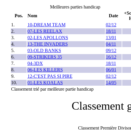
Meilleures parties handicap
+Sc
Pos.
Nom
Date
1.
10-DREAM TEAM
02/12
2.
07-LES REELAX
18/11
3.
02-LES APOLLONS
13/01
4.
13-THE INVADERS
04/11
5.
03-OLD BANKS
09/12
6.
09-STRIKERS 35
16/12
7.
04-3DX
18/11
8.
06-LES KILLERS
06/01
9.
12-C'EST PAS SI PIRE
02/12
10.
01-LES KOALAS
14/05
Classement trié par meilleure partie handicap
Classement g
Classement Première Divis