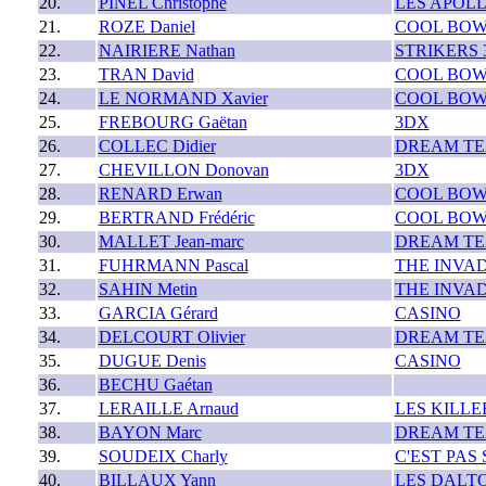
20.
PINEL Christophe
LES APOL
21.
ROZE Daniel
COOL BOW
22.
NAIRIERE Nathan
STRIKERS 
23.
TRAN David
COOL BOW
24.
LE NORMAND Xavier
COOL BOW
25.
FREBOURG Gaëtan
3DX
26.
COLLEC Didier
DREAM T
27.
CHEVILLON Donovan
3DX
28.
RENARD Erwan
COOL BOW
29.
BERTRAND Frédéric
COOL BOW
30.
MALLET Jean-marc
DREAM T
31.
FUHRMANN Pascal
THE INVA
32.
SAHIN Metin
THE INVA
33.
GARCIA Gérard
CASINO
34.
DELCOURT Olivier
DREAM T
35.
DUGUE Denis
CASINO
36.
BECHU Gaétan
37.
LERAILLE Arnaud
LES KILLE
38.
BAYON Marc
DREAM T
39.
SOUDEIX Charly
C'EST PAS 
40.
BILLAUX Yann
LES DALT