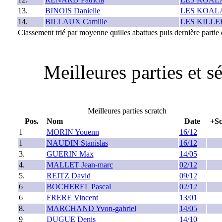
13.
BINOIS Danielle
LES KOAL
14.
BILLAUX Camille
LES KILLE
Classement trié par moyenne quilles abattues puis dernière partie q
Meilleures parties et 
Meilleures parties scratch
Pos.
Nom
Date
+Sc
1
MORIN Youenn
16/12
1
NAUDIN Stanislas
16/12
3.
GUERIN Max
14/05
4.
MALLET Jean-marc
02/12
5.
REITZ David
09/12
6
BOCHEREL Pascal
02/12
6
FRERE Vincent
13/01
8.
MARCHAND Yvon-gabriel
14/05
9
DUGUE Denis
14/10