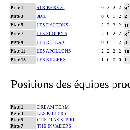
2
Piste 1
STRIKERS 35
0
3
2
2
9
Piste 3
3DX
0
0
0
2
2
Piste 5
LES DALTONS
2
3
2
2
11
2
Piste 7
LES FLOPPY'S
2
0
2
2
8
Piste 9
LES REELAX
0
0
1
2
3
Piste 11
LES APOLLONS
2
2
2
2
10
Piste 13
LES KILLERS
1
0
0
0
1
Positions des équipes pro
Piste 1
DREAM TEAM
Piste 3
LES KILLERS
Piste 5
C'EST PAS SI PIRE
Piste 7
THE INVADERS