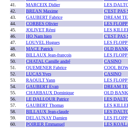
41.
MARCEIX Didier
LES DALT
42.
BREAN Maxime
C'EST PAS 
43.
GAUBERT Fabrice
DREAM T
44.
CORBES Olivier
LES FLOPP
45.
JOLIVET Rémi
LES KILLE
46.
HO Nam hien
C'EST PAS 
47.
LOUVEL Hugues
LES FLOPP
48.
MACE Patrick
OLD BANK
49.
BILLAUX Jean-françois
LES FLOPP
50.
CHATAL Camille andré
CASINO
51.
QUEMENER Fabrice
COOL BOW
52.
LUCAS Yves
CASINO
53.
RAOULT Yann
LES FLOPP
54.
GAUBERT Evan
DREAM T
55.
CHARBAUX Dominique
OLD BANK
56.
LE DALLOUR Patrice
LES DALT
57.
GAUBERT Thomas
LES KILLE
58.
BILLAUX Jean-claude
LES DALT
59.
DELAUNAY Damien
LES FLOPP
60.
POIRIER Emmanuel
LES KOAL