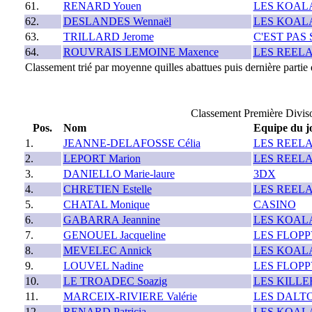
61.
RENARD Youen
LES KOAL
62.
DESLANDES Wennaël
LES KOAL
63.
TRILLARD Jerome
C'EST PAS 
64.
ROUVRAIS LEMOINE Maxence
LES REEL
Classement trié par moyenne quilles abattues puis dernière partie q
Classement Première Divi
Pos.
Nom
Equipe du j
1.
JEANNE-DELAFOSSE Célia
LES REEL
2.
LEPORT Marion
LES REEL
3.
DANIELLO Marie-laure
3DX
4.
CHRETIEN Estelle
LES REEL
5.
CHATAL Monique
CASINO
6.
GABARRA Jeannine
LES KOAL
7.
GENOUEL Jacqueline
LES FLOPP
8.
MEVELEC Annick
LES KOAL
9.
LOUVEL Nadine
LES FLOPP
10.
LE TROADEC Soazig
LES KILLE
11.
MARCEIX-RIVIERE Valérie
LES DALT
12.
RENARD Patricia
LES KOAL