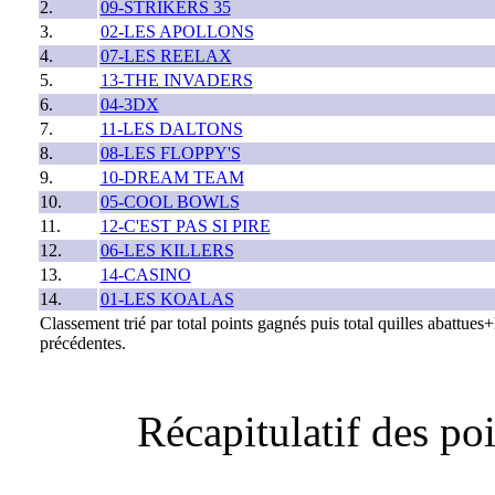
2.
09-STRIKERS 35
3.
02-LES APOLLONS
4.
07-LES REELAX
5.
13-THE INVADERS
6.
04-3DX
7.
11-LES DALTONS
8.
08-LES FLOPPY'S
9.
10-DREAM TEAM
10.
05-COOL BOWLS
11.
12-C'EST PAS SI PIRE
12.
06-LES KILLERS
13.
14-CASINO
14.
01-LES KOALAS
Classement trié par total points gagnés puis total quilles abattu
précédentes.
Récapitulatif des po