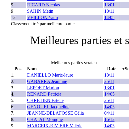
9
RICARD Nicolas
13/01
9
SAHIN Metin
18/11
12
VEILLON Yann
14/05
Classement trié par meilleure partie
Meilleures parties et 
Meilleures parties scratch
Pos.
Nom
Date
+Sc
1.
DANIELLO Marie-laure
18/11
2.
GABARRA Jeannine
25/11
3.
LEPORT Marion
13/01
4.
RENARD Patricia
14/05
5.
CHRETIEN Estelle
25/11
6.
GENOUEL Jacqueline
14/05
7.
JEANNE-DELAFOSSE Célia
04/11
8.
CHATAL Monique
16/12
9.
MARCEIX-RIVIERE Valérie
14/05