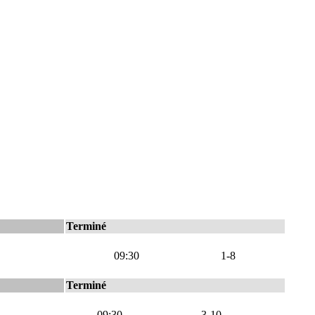
Terminé
09:30
1-8
Terminé
09:30
3-10