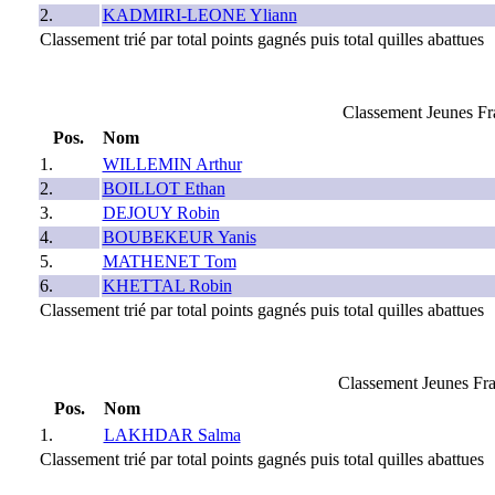
2.
KADMIRI-LEONE Yliann
Classement trié par total points gagnés puis total quilles abattues
Classement Jeunes F
Pos.
Nom
1.
WILLEMIN Arthur
2.
BOILLOT Ethan
3.
DEJOUY Robin
4.
BOUBEKEUR Yanis
5.
MATHENET Tom
6.
KHETTAL Robin
Classement trié par total points gagnés puis total quilles abattues
Classement Jeunes Fr
Pos.
Nom
1.
LAKHDAR Salma
Classement trié par total points gagnés puis total quilles abattues