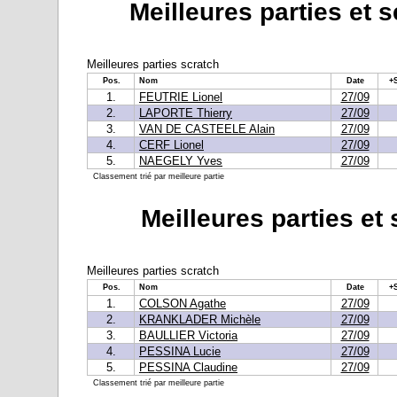
Meilleures parties et 
Meilleures parties scratch
Pos.
Nom
Date
+
1.
FEUTRIE Lionel
27/09
2.
LAPORTE Thierry
27/09
3.
VAN DE CASTEELE Alain
27/09
4.
CERF Lionel
27/09
5.
NAEGELY Yves
27/09
Classement trié par meilleure partie
Meilleures parties et
Meilleures parties scratch
Pos.
Nom
Date
+
1.
COLSON Agathe
27/09
2.
KRANKLADER Michèle
27/09
3.
BAULLIER Victoria
27/09
4.
PESSINA Lucie
27/09
5.
PESSINA Claudine
27/09
Classement trié par meilleure partie