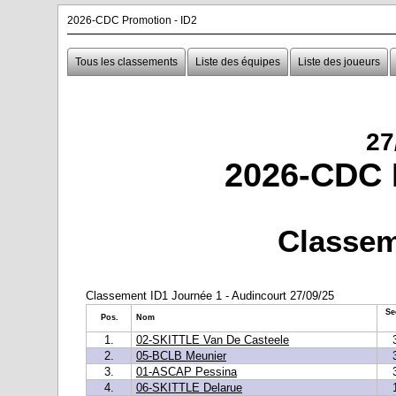
2026-CDC Promotion - ID2
Tous les classements
Liste des équipes
Liste des joueurs
27
2026-CDC 
Classem
Classement ID1 Journée 1 - Audincourt 27/09/25
Se
Pos.
Nom
1.
02-SKITTLE Van De Casteele
2.
05-BCLB Meunier
3.
01-ASCAP Pessina
4.
06-SKITTLE Delarue