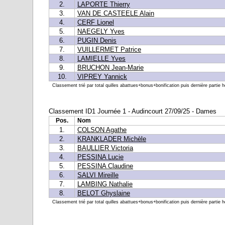
2.
LAPORTE Thierry
3.
VAN DE CASTEELE Alain
4.
CERF Lionel
5.
NAEGELY Yves
6.
PUGIN Denis
7.
VUILLERMET Patrice
8.
LAMIELLE Yves
9.
BRUCHON Jean-Marie
10.
VIPREY Yannick
Classement trié par total quilles abattues+bonus+bonification puis dernière partie h
Classement ID1 Journée 1 - Audincourt 27/09/25 - Dames
Pos.
Nom
1.
COLSON Agathe
2.
KRANKLADER Michèle
3.
BAULLIER Victoria
4.
PESSINA Lucie
5.
PESSINA Claudine
6.
SALVI Mireille
7.
LAMBING Nathalie
8.
BELOT Ghyslaine
Classement trié par total quilles abattues+bonus+bonification puis dernière partie h