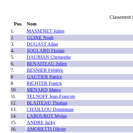
Classement 
Pos.
Nom
1.
MASSENET Julien
2.
GUINE Noah
3.
DUGAST Allan
4.
SOULARD Florian
5.
DAUBIAN Christophe
6.
BENAITEAU Julien
7.
BESNIER Frédéric
8
GAUTIER Patrice
8
RICHTER Franck
10.
MENARD Mateo
11.
TELNOFF Jean-François
12.
BLAITEAU Thomas
13.
CHAILLOU Dominique
14.
LABOUROT Mylan
15.
ANDRE Jacky
16.
AMORETTI Olivier