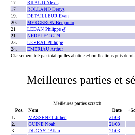
17
RIPAUD Alexis
17
ROLLAND Denys
19.
DETAILLEUR Evan
20.
MERCERON Benjamin
21
LEDAN Philippe @
21
NEDELEC Gaël
23.
LEVRAT Philippe
24.
EMERIAU Arthur
Classement trié par total quilles abattues+bonifications puis derniè
Meilleures parties et 
Meilleures parties scratch
Pos.
Nom
Date
+Sc
1.
MASSENET Julien
21/03
2.
GUINE Noah
21/03
3.
DUGAST Allan
21/03