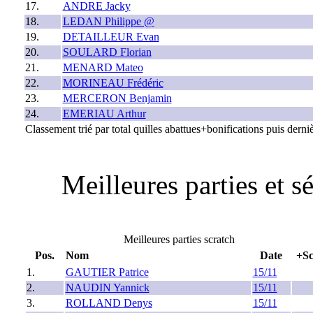
17.
ANDRE Jacky
18.
LEDAN Philippe @
19.
DETAILLEUR Evan
20.
SOULARD Florian
21.
MENARD Mateo
22.
MORINEAU Frédéric
23.
MERCERON Benjamin
24.
EMERIAU Arthur
Classement trié par total quilles abattues+bonifications puis derniè
Meilleures parties et 
Meilleures parties scratch
Pos.
Nom
Date
+Sc
1.
GAUTIER Patrice
15/11
2.
NAUDIN Yannick
15/11
3.
ROLLAND Denys
15/11