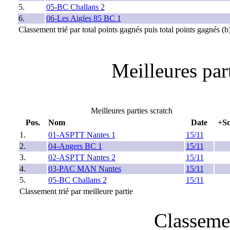
5.
05-BC Challans 2
6.
06-Les Aigles 85 BC 1
Classement trié par total points gagnés puis total points gagnés (b
Meilleures part
Meilleures parties scratch
Pos.
Nom
Date
+Sc
1.
01-ASPTT Nantes 1
15/11
2.
04-Angers BC 1
15/11
3.
02-ASPTT Nantes 2
15/11
4.
03-PAC MAN Nantes
15/11
5.
05-BC Challans 2
15/11
Classement trié par meilleure partie
Classeme