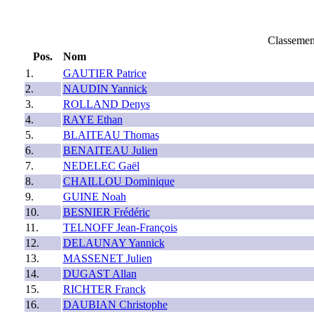
Classeme
Pos.
Nom
1.
GAUTIER Patrice
2.
NAUDIN Yannick
3.
ROLLAND Denys
4.
RAYE Ethan
5.
BLAITEAU Thomas
6.
BENAITEAU Julien
7.
NEDELEC Gaël
8.
CHAILLOU Dominique
9.
GUINE Noah
10.
BESNIER Frédéric
11.
TELNOFF Jean-François
12.
DELAUNAY Yannick
13.
MASSENET Julien
14.
DUGAST Allan
15.
RICHTER Franck
16.
DAUBIAN Christophe