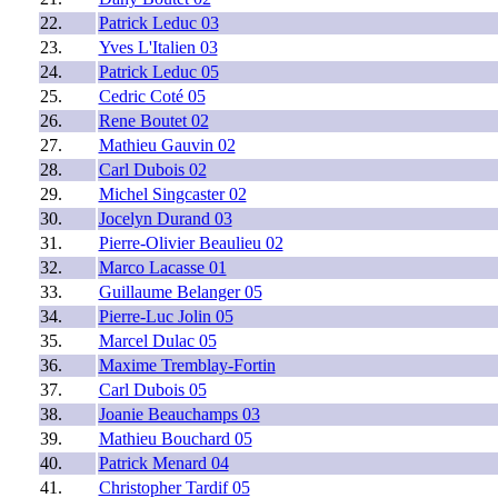
22.
Patrick Leduc 03
23.
Yves L'Italien 03
24.
Patrick Leduc 05
25.
Cedric Coté 05
26.
Rene Boutet 02
27.
Mathieu Gauvin 02
28.
Carl Dubois 02
29.
Michel Singcaster 02
30.
Jocelyn Durand 03
31.
Pierre-Olivier Beaulieu 02
32.
Marco Lacasse 01
33.
Guillaume Belanger 05
34.
Pierre-Luc Jolin 05
35.
Marcel Dulac 05
36.
Maxime Tremblay-Fortin
37.
Carl Dubois 05
38.
Joanie Beauchamps 03
39.
Mathieu Bouchard 05
40.
Patrick Menard 04
41.
Christopher Tardif 05