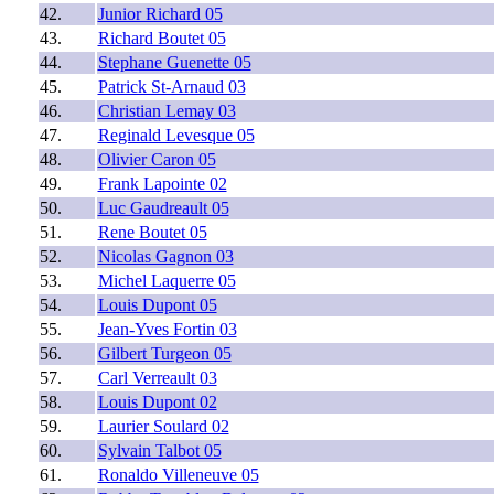
42.
Junior Richard 05
43.
Richard Boutet 05
44.
Stephane Guenette 05
45.
Patrick St-Arnaud 03
46.
Christian Lemay 03
47.
Reginald Levesque 05
48.
Olivier Caron 05
49.
Frank Lapointe 02
50.
Luc Gaudreault 05
51.
Rene Boutet 05
52.
Nicolas Gagnon 03
53.
Michel Laquerre 05
54.
Louis Dupont 05
55.
Jean-Yves Fortin 03
56.
Gilbert Turgeon 05
57.
Carl Verreault 03
58.
Louis Dupont 02
59.
Laurier Soulard 02
60.
Sylvain Talbot 05
61.
Ronaldo Villeneuve 05