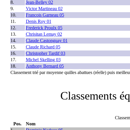
8.
Jean-Belley 02
9.
Victor Martineau 02
10.
Francois Garneau 05
11.
Denis Roy 01
12.
Frederick Proulx 05
13.
Chrisitan Lemay 02
14.
Claude Castonguay 01
15.
Claude Richard 05
16.
Christopher Tardif 03
17.
Michel Skelling 03
18.
Anthony Bernard 05
Classement trié par moyenne quilles abattues (réelle) puis meilleur
Classements éq
Classem
Pos.
Nom