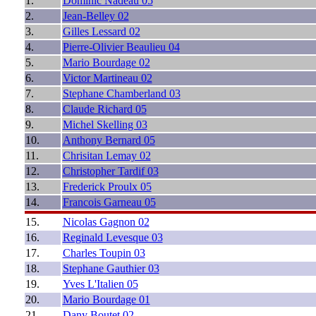
1.
Dominic Nadeau 05
2.
Jean-Belley 02
3.
Gilles Lessard 02
4.
Pierre-Olivier Beaulieu 04
5.
Mario Bourdage 02
6.
Victor Martineau 02
7.
Stephane Chamberland 03
8.
Claude Richard 05
9.
Michel Skelling 03
10.
Anthony Bernard 05
11.
Chrisitan Lemay 02
12.
Christopher Tardif 03
13.
Frederick Proulx 05
14.
Francois Garneau 05
15.
Nicolas Gagnon 02
16.
Reginald Levesque 03
17.
Charles Toupin 03
18.
Stephane Gauthier 03
19.
Yves L'Italien 05
20.
Mario Bourdage 01
21.
Dany Boutet 02