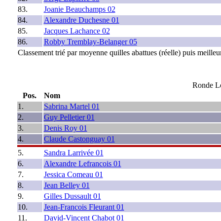
83.
Joanie Beauchamps 02
84.
Alexandre Duchesne 01
85.
Jacques Lachance 02
86.
Robby Tremblay-Belanger 05
Classement trié par moyenne quilles abattues (réelle) puis meilleur
Ronde Lo
Pos.
Nom
1.
Sabrina Martel 01
2.
Guy Pelletier 01
3.
Denis Roy 01
4.
Claude Castonguay 01
5.
Sandra Larrivée 01
6.
Alexandre Lefrancois 01
7.
Jessica Comeau 01
8.
Jean Belley 01
9.
Gilles Dussault 01
10.
Jean-Francois Fleurant 01
11.
David-Vincent Chabot 01