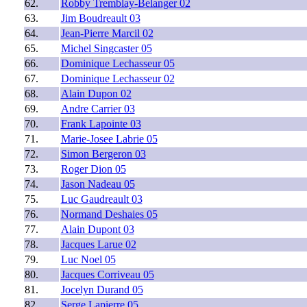
62.
Robby Tremblay-Belanger 02
63.
Jim Boudreault 03
64.
Jean-Pierre Marcil 02
65.
Michel Singcaster 05
66.
Dominique Lechasseur 05
67.
Dominique Lechasseur 02
68.
Alain Dupon 02
69.
Andre Carrier 03
70.
Frank Lapointe 03
71.
Marie-Josee Labrie 05
72.
Simon Bergeron 03
73.
Roger Dion 05
74.
Jason Nadeau 05
75.
Luc Gaudreault 03
76.
Normand Deshaies 05
77.
Alain Dupont 03
78.
Jacques Larue 02
79.
Luc Noel 05
80.
Jacques Corriveau 05
81.
Jocelyn Durand 05
82.
Serge Lapierre 05