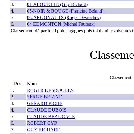
3.
01-ALOUETTE (Guy Richard)
4.
05-NOIR & ROUGE (Francine Béland)
5.
06-ARGONAUTS (Roger Desroches)
6.
04-EDMONTON (Michel Fauteux)
Classement trié par total points gagnés puis total quilles abattue
Classeme
Classement 
Pos.
Nom
1.
ROGER DESROCHES
2.
SERGE BRIAND
3.
GERARD PICHE
4.
CLAUDE DUBOIS
5.
CLAUDE BEAUCAGE
6.
ROBERT CYR
7.
GUY RICHARD