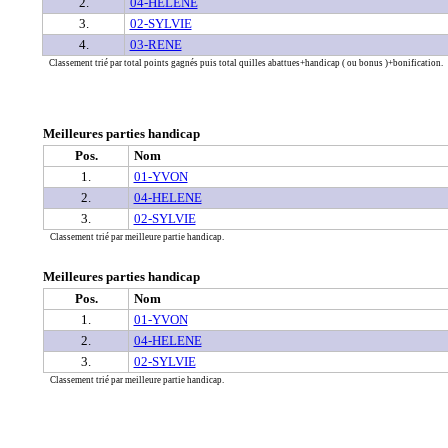
2.
04-HELENE
3.
02-SYLVIE
4.
03-RENE
Classement trié par total points gagnés puis total quilles abattues+handicap ( ou bonus )+bonification.
Meilleures parties handicap
Pos.
Nom
1.
01-YVON
2.
04-HELENE
3.
02-SYLVIE
Classement trié par meilleure partie handicap.
Meilleures parties handicap
Pos.
Nom
1.
01-YVON
2.
04-HELENE
3.
02-SYLVIE
Classement trié par meilleure partie handicap.