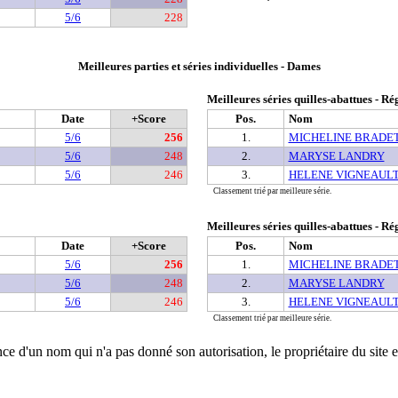
5/6
228
Meilleures parties et séries individuelles - Dames
Meilleures séries quilles-abattues - Ré
Date
+Score
Pos.
Nom
5/6
256
1.
MICHELINE BRADE
5/6
248
2.
MARYSE LANDRY
5/6
246
3.
HELENE VIGNEAUL
Classement trié par meilleure série.
Meilleures séries quilles-abattues - Ré
Date
+Score
Pos.
Nom
5/6
256
1.
MICHELINE BRADE
5/6
248
2.
MARYSE LANDRY
5/6
246
3.
HELENE VIGNEAUL
Classement trié par meilleure série.
ce d'un nom qui n'a pas donné son autorisation, le propriétaire du site e