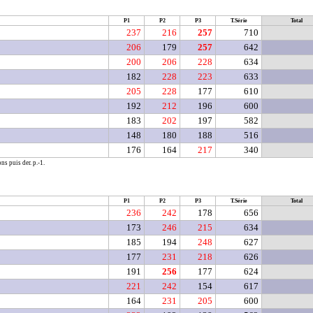
P1
P2
P3
T.Série
Total
237
216
257
710
206
179
257
642
200
206
228
634
182
228
223
633
205
228
177
610
192
212
196
600
183
202
197
582
148
180
188
516
176
164
217
340
ns puis der. p.-1.
P1
P2
P3
T.Série
Total
236
242
178
656
173
246
215
634
185
194
248
627
177
231
218
626
191
256
177
624
221
242
154
617
164
231
205
600