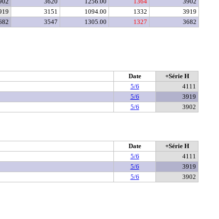
902
3620
1256.00
1364
3902
919
3151
1094.00
1332
3919
682
3547
1305.00
1327
3682
Date
+Série H
5/6
4111
5/6
3919
5/6
3902
Date
+Série H
5/6
4111
5/6
3919
5/6
3902