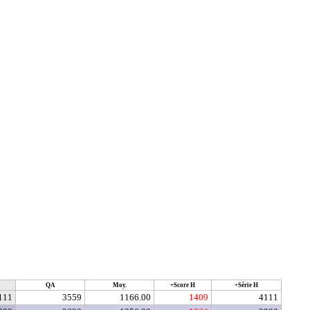
QA
Moy.
+Score H
+Série H
111
3559
1166.00
1409
4111