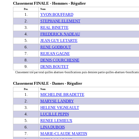
Classement FINALE - Hommes - Régulier
Pos.
Nom
1.
YVON BOUFFARD
2.
STEPHANE ELEMENT
3.
REAL BINETTE
4.
FREDERICK NADEAU
5.
JEAN GUY LETARTE
6.
RENE GODBOUT
7.
REJEAN GAGNE
8.
DENIS COURCHESNE
9.
DENIS BOUTET
Classement trié par total quilles abattues+bonifications puis derniere partie quilles-abattues+bonificatio
Classement FINALE - Dames - Régulier
Pos.
Nom
1.
MICHELINE BRADETTE
2.
MARYSE LANDRY
3.
HELENE VIGNEAULT
4.
LUCILLE PEPIN
5.
RENEE LEMIEUX
6.
LINA DUBOIS
7.
MARIE-CLAUDE MARTIN