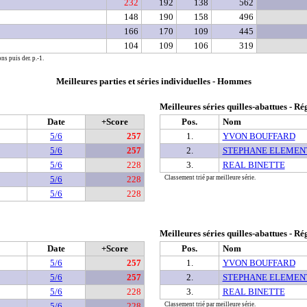
232
192
138
562
148
190
158
496
166
170
109
445
104
109
106
319
ns puis der. p.-1.
Meilleures parties et séries individuelles - Hommes
Meilleures séries quilles-abattues - Ré
Date
+Score
Pos.
Nom
5/6
257
1.
YVON BOUFFARD
5/6
257
2.
STEPHANE ELEMEN
5/6
228
3.
REAL BINETTE
5/6
228
Classement trié par meilleure série.
5/6
228
Meilleures séries quilles-abattues - Ré
Date
+Score
Pos.
Nom
5/6
257
1.
YVON BOUFFARD
5/6
257
2.
STEPHANE ELEMEN
5/6
228
3.
REAL BINETTE
5/6
228
Classement trié par meilleure série.