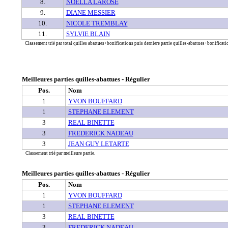
8.
NOELLA LAROSE
9.
DIANE MESSIER
10.
NICOLE TREMBLAY
11.
SYLVIE BLAIN
Classement trié par total quilles abattues+bonifications puis derniere partie quilles-abattues+bonificatio
Meilleures parties quilles-abattues - Régulier
Pos.
Nom
1
YVON BOUFFARD
1
STEPHANE ELEMENT
3
REAL BINETTE
3
FREDERICK NADEAU
3
JEAN GUY LETARTE
Classement trié par meilleure partie.
Meilleures parties quilles-abattues - Régulier
Pos.
Nom
1
YVON BOUFFARD
1
STEPHANE ELEMENT
3
REAL BINETTE
3
FREDERICK NADEAU