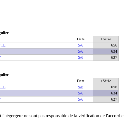
gulier
Date
+Série
TTE
5/6
656
5/6
634
T
5/6
627
gulier
Date
+Série
TTE
5/6
656
5/6
634
T
5/6
627
t l'hégergeur ne sont pas responsable de la vérification de l'accord et