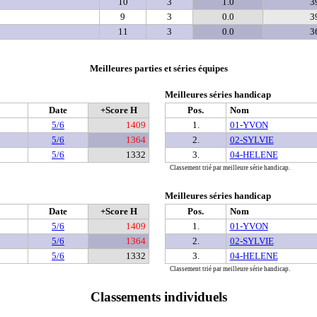
10
3
1.0
3
9
3
0.0
3
11
3
0.0
3
Meilleures parties et séries équipes
Meilleures séries handicap
Date
+Score H
Pos.
Nom
5/6
1409
1.
01-YVON
5/6
1364
2.
02-SYLVIE
5/6
1332
3.
04-HELENE
Classement trié par meilleure série handicap.
Meilleures séries handicap
Date
+Score H
Pos.
Nom
5/6
1409
1.
01-YVON
5/6
1364
2.
02-SYLVIE
5/6
1332
3.
04-HELENE
Classement trié par meilleure série handicap.
Classements individuels