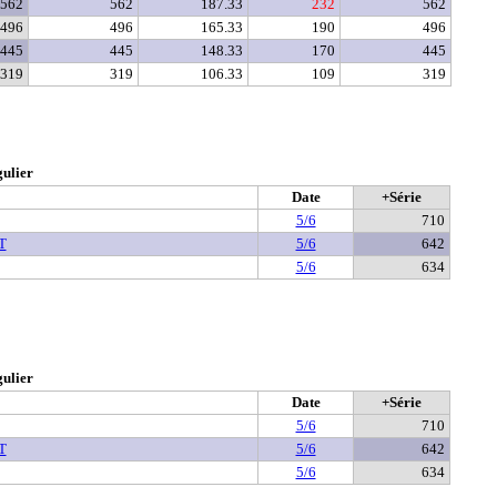
562
562
187.33
232
562
496
496
165.33
190
496
445
445
148.33
170
445
319
319
106.33
109
319
gulier
Date
+Série
5/6
710
T
5/6
642
5/6
634
gulier
Date
+Série
5/6
710
T
5/6
642
5/6
634