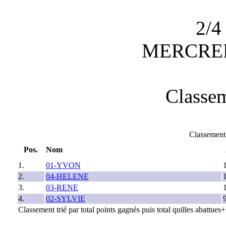
2/4
MERCRED
Classem
Classeme
Pos.
Nom
1.
01-YVON
2.
04-HELENE
3.
03-RENE
4.
02-SYLVIE
Classement trié par total points gagnés puis total quilles abattue