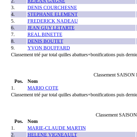
2.
REJEAN GAGNE
3.
DENIS COURCHESNE
4.
STEPHANE ELEMENT
5.
FREDERICK NADEAU
6.
JEAN GUY LETARTE
7.
REAL BINETTE
8.
DENIS BOUTET
9.
YVON BOUFFARD
Classement trié par total quilles abattues+bonifications puis dernie
Classement SAISON 
Pos.
Nom
1.
MARIO COTE
Classement trié par total quilles abattues+bonifications puis dernie
Classement SAISON
Pos.
Nom
1.
MARIE-CLAUDE MARTIN
2.
HELENE VIGNEAULT