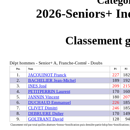
Catégo
2026-Seniors+ In
Classement g
Dépt hommes - Senior+ A, Franche-Comté - Doubs
Pos.
Nom
P1
P2
1.
JACQUINOT Franck
227
182
2.
BACHELIER Jean-Michel
189
192
3.
INES José
209
215
4.
PETITPERRIN Laurent
170
160
5.
JANNIN Vincent
180
207
6.
DUCHAUD Emmanuel
226
185
7.
CLIVET Dimitri
246
185
8.
DEBRUERE Didier
170
149
9.
GOLTRANT David
128
94
Classement trié par total quilles abattues+bonus+bonification puis dernière partie hdcp/bns+bonifications p