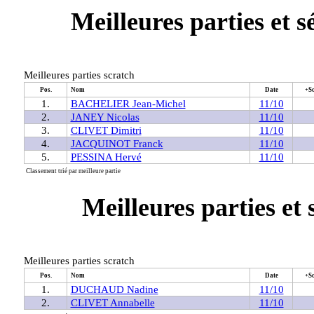
Meilleures parties et 
Meilleures parties scratch
Pos.
Nom
Date
+S
1.
BACHELIER Jean-Michel
11/10
2.
JANEY Nicolas
11/10
3.
CLIVET Dimitri
11/10
4.
JACQUINOT Franck
11/10
5.
PESSINA Hervé
11/10
Classement trié par meilleure partie
Meilleures parties et 
Meilleures parties scratch
Pos.
Nom
Date
+S
1.
DUCHAUD Nadine
11/10
2.
CLIVET Annabelle
11/10