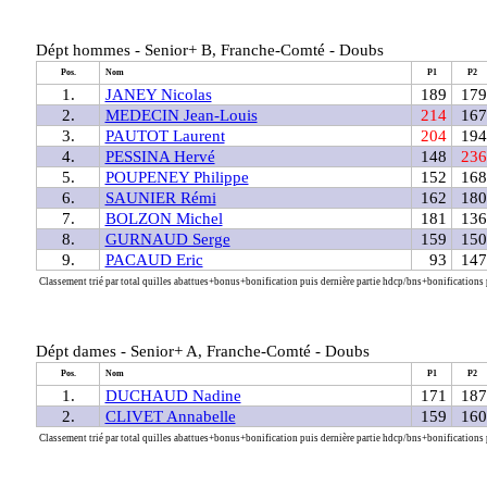
Dépt hommes - Senior+ B, Franche-Comté - Doubs
Pos.
Nom
P1
P2
1.
JANEY Nicolas
189
179
2.
MEDECIN Jean-Louis
214
167
3.
PAUTOT Laurent
204
194
4.
PESSINA Hervé
148
236
5.
POUPENEY Philippe
152
168
6.
SAUNIER Rémi
162
180
7.
BOLZON Michel
181
136
8.
GURNAUD Serge
159
150
9.
PACAUD Eric
93
147
Classement trié par total quilles abattues+bonus+bonification puis dernière partie hdcp/bns+bonifications p
Dépt dames - Senior+ A, Franche-Comté - Doubs
Pos.
Nom
P1
P2
1.
DUCHAUD Nadine
171
187
2.
CLIVET Annabelle
159
160
Classement trié par total quilles abattues+bonus+bonification puis dernière partie hdcp/bns+bonifications p