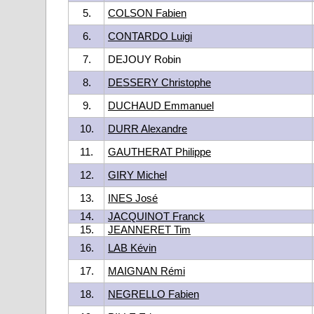
5.
COLSON Fabien
6.
CONTARDO Luigi
7.
DEJOUY Robin
8.
DESSERY Christophe
9.
DUCHAUD Emmanuel
10.
DURR Alexandre
11.
GAUTHERAT Philippe
12.
GIRY Michel
13.
INES José
14.
JACQUINOT Franck
15.
JEANNERET Tim
16.
LAB Kévin
17.
MAIGNAN Rémi
18.
NEGRELLO Fabien