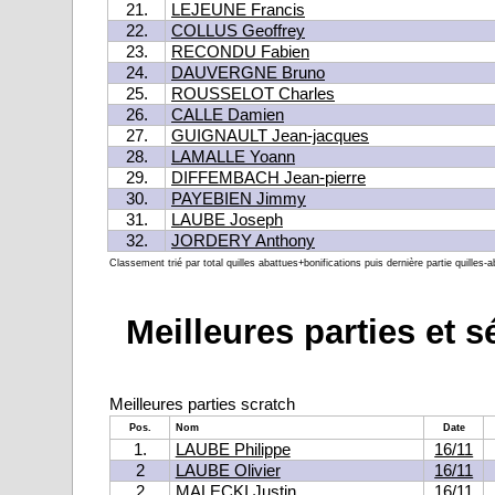
21.
LEJEUNE Francis
22.
COLLUS Geoffrey
23.
RECONDU Fabien
24.
DAUVERGNE Bruno
25.
ROUSSELOT Charles
26.
CALLE Damien
27.
GUIGNAULT Jean-jacques
28.
LAMALLE Yoann
29.
DIFFEMBACH Jean-pierre
30.
PAYEBIEN Jimmy
31.
LAUBE Joseph
32.
JORDERY Anthony
Classement trié par total quilles abattues+bonifications puis dernière partie quilles-a
Meilleures parties et 
Meilleures parties scratch
Pos.
Nom
Date
1.
LAUBE Philippe
16/11
2
LAUBE Olivier
16/11
2
MALECKI Justin
16/11