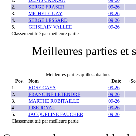
1.
DENIS CADRAN
09-26
2.
SERGE FRASER
09-26
3.
MICHEL GUAY
09-26
4.
SERGE LESSARD
09-26
5.
GHISLAIN VALLEE
09-26
Classement trié par meilleure partie
Meilleures parties et 
Meilleures parties quilles-abattues
Pos.
Nom
Date
+Sc
1.
ROSE CAYA
09-26
2.
FRANCINE LETENDRE
09-26
3.
MARTHE ROBITAILLE
09-26
4.
LISE JOYAL
09-26
5.
JACQUELINE FAUCHER
09-26
Classement trié par meilleure partie