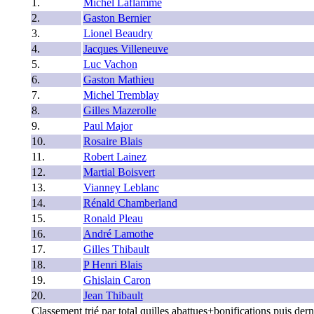
1.
Michel Laflamme
2.
Gaston Bernier
3.
Lionel Beaudry
4.
Jacques Villeneuve
5.
Luc Vachon
6.
Gaston Mathieu
7.
Michel Tremblay
8.
Gilles Mazerolle
9.
Paul Major
10.
Rosaire Blais
11.
Robert Lainez
12.
Martial Boisvert
13.
Vianney Leblanc
14.
Rénald Chamberland
15.
Ronald Pleau
16.
André Lamothe
17.
Gilles Thibault
18.
P Henri Blais
19.
Ghislain Caron
20.
Jean Thibault
Classement trié par total quilles abattues+bonifications puis derni