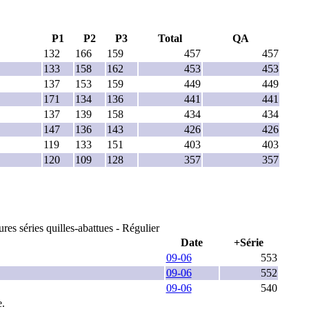
P1
P2
P3
Total
QA
132
166
159
457
457
133
158
162
453
453
137
153
159
449
449
171
134
136
441
441
137
139
158
434
434
147
136
143
426
426
119
133
151
403
403
120
109
128
357
357
ures séries quilles-abattues - Régulier
Date
+Série
09-06
553
09-06
552
09-06
540
e.