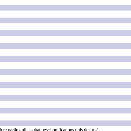
ere partie quilles-abattues+bonifications puis der. p.-1.