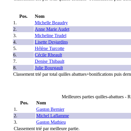
Pos.
Nom
1.
Michelle Beaudry
2.
Anne Marie Audet
3.
Micheline Trudel
4.
Lisette Desjardins
5.
Hélène Turcotte
6.
Cécile Rheault
7.
Denise Thibault
8.
Julie Bourgault
Classement trié par total quilles abattues+bonifications puis derni
Meilleures parties quilles-abattues - R
Pos.
Nom
1.
Gaston Bernier
2.
Michel Laflamme
3.
Gaston Mathieu
Classement trié par meilleure partie.