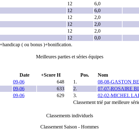
12
6,0
12
6,0
12
2,0
12
2,0
12
2,0
12
0,0
es+handicap ( ou bonus )+bonification.
Meilleures parties et séries équipes
Date
+Score H
Pos.
Nom
09-06
648
1.
08-08-GASTON B
09-06
633
2.
07-07-ROSAIRE B
09-06
629
3.
02-02-MICHEL L
Classement trié par meilleure séri
Classements individuels
Classement Saison - Hommes