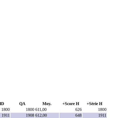
HD
QA
Moy.
+Score H
+Série H
1800
1800
611,00
626
1800
1911
1908
612,00
648
1911