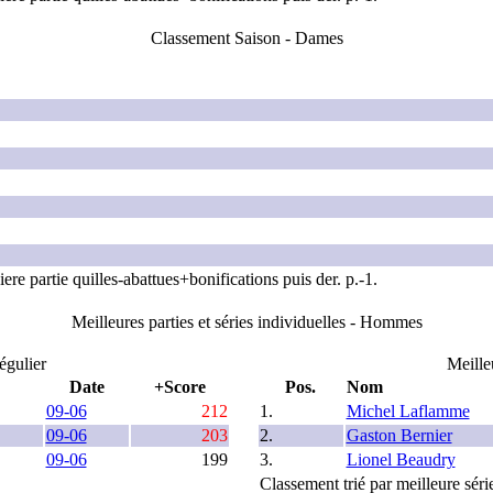
Classement Saison - Dames
ere partie quilles-abattues+bonifications puis der. p.-1.
Meilleures parties et séries individuelles - Hommes
égulier
Meille
Date
+Score
Pos.
Nom
09-06
212
1.
Michel Laflamme
09-06
203
2.
Gaston Bernier
09-06
199
3.
Lionel Beaudry
Classement trié par meilleure séri