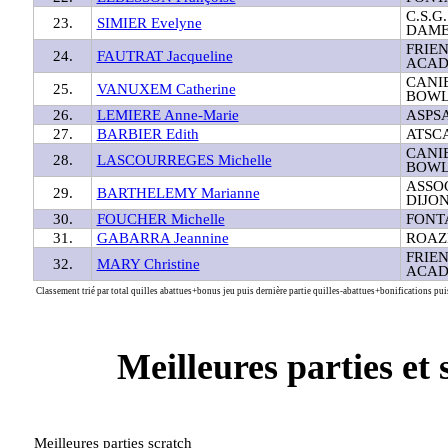
C.S.G
23.
SIMIER Evelyne
DAME
FRIE
24.
FAUTRAT Jacqueline
ACAD
CANI
25.
VANUXEM Catherine
BOWL
26.
LEMIERE Anne-Marie
ASPS
27.
BARBIER Edith
ATSC
CANI
28.
LASCOURREGES Michelle
BOWL
ASSO
29.
BARTHELEMY Marianne
DIJO
30.
FOUCHER Michelle
FONT
31.
GABARRA Jeannine
ROAZ
FRIE
32.
MARY Christine
ACAD
Classement trié par total quilles abattues+bonus jeu puis dernière partie quilles-abattues+bonifications puis
Meilleures parties et 
Meilleures parties scratch