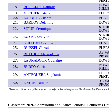
PERT
BOWL
18.
BOUILLOT Nathalie
KILL
19.
VERDIER Estelle
FLER
20.
LAPORTE Chantal
FUN 
21.
BARLOY Delphine
BOWL
STRI
22.
SIGUR Véronique
BOWL
STRI
23.
LOYER Evelyne
BOWL
24.
GUITTON Corinne
FUN 
25.
RUISSEL Christèle
FLER
AS V
26.
BEAUJOT Marie-Anne
PROM
27.
LAURADOUX Guylaine
BOWL
BOWL
28.
BURDY Corine
KILL
LES 
29.
ANTEQUERA Stephanie
PERT
AS V
30.
DHUIN Isabelle
PROM
Classement trié par total quilles abattues+bonus jeu puis dernière partie quilles-abattues+bonifications puis
Classement 2026-Championnat de France Seniors+ Doublettes Da