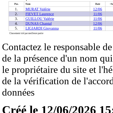
Pos.
Nom
Date
+S
1.
MURAT Valérie
12/06
2.
FIEVET Laurence
11/06
3.
GUILLOU Valérie
11/06
4.
DUNAS Chantal
12/06
5.
LIGIARDI Giovanna
11/06
Classement trié par meilleure partie
Contactez le responsable de 
de la présence d'un nom qui
le propriétaire du site et l'
de la vérification de l'accor
données
Créé le 12/06/2026 1