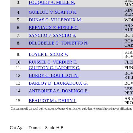
BSC
3.
FOUQUET A. MILLE N.
MAX
KIN
4.
GUILLOU V. SOATTO K.
REI
5.
DUNAS C. VILLEPOUX M.
WOL
AS 
6.
BRENIAUX F. HIERLE C.
AU
7.
SANCHO F. SANCHO S.
BC 
BOW
8.
DELOBELLE C. TONIETTO N.
CAI
STR
9.
LOYER E. SIGUR V.
BOW
10.
RUISSEL C. VERDIER E.
FLE
11.
GUITTON C. LAPORTE C.
FUN
BOW
12.
BURDY C. BOUILLOT N.
KIL
13.
BARLOY D. LAURADOUX G.
BOW
LES
14.
ANTEQUERA S. DOMINGO E.
PER
AS 
15.
BEAUJOT Ma. DHUIN I.
PR
Classement trié par total quilles abattues+bonus+bonification puis dernière partie hdcp/bns+bonifications p
Cat Age - Dames - Senior+ B