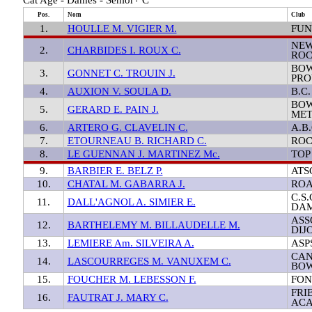
Pos.
Nom
Club
1.
HOULLE M. VIGIER M.
FUN
NEW
2.
CHARBIDES I. ROUX C.
ROC
BOW
3.
GONNET C. TROUIN J.
PRO
4.
AUXION V. SOULA D.
B.C
BOW
5.
GERARD E. PAIN J.
MET
6.
ARTERO G. CLAVELIN C.
A.B
7.
ETOURNEAU B. RICHARD C.
ROC
8.
LE GUENNAN J. MARTINEZ Mc.
TOP
9.
BARBIER E. BELZ P.
ATS
10.
CHATAL M. GABARRA J.
ROA
C.S
11.
DALL'AGNOL A. SIMIER E.
DAM
ASS
12.
BARTHELEMY M. BILLAUDELLE M.
DIJ
13.
LEMIERE Am. SILVEIRA A.
ASP
CAN
14.
LASCOURREGES M. VANUXEM C.
BOW
15.
FOUCHER M. LEBESSON F.
FON
FRI
16.
FAUTRAT J. MARY C.
ACA