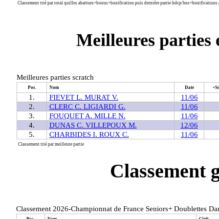
Classement trié par total quilles abattues+bonus+bonification puis dernière partie hdcp/bns+bonifications p
Meilleures parties 
Meilleures parties scratch
Pos.
Nom
Date
+S
1.
FIEVET L. MURAT V.
11/06
2.
CLERC C. LIGIARDI G.
11/06
3.
FOUQUET A. MILLE N.
11/06
4.
DUNAS C. VILLEPOUX M.
12/06
5.
CHARBIDES I. ROUX C.
11/06
Classement trié par meilleure partie
Classement g
Classement 2026-Championnat de France Seniors+ Doublettes Da
Pos.
Nom
Club