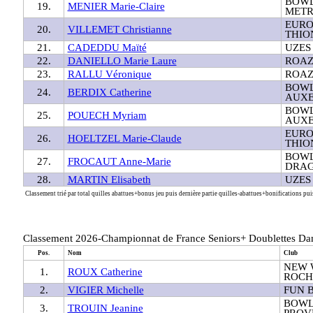
BOWL
19.
MENIER Marie-Claire
METR
EURO
20.
VILLEMET Christianne
THIO
21.
CADEDDU Maïté
UZES
22.
DANIELLO Marie Laure
ROAZ
23.
RALLU Véronique
ROAZ
BOWL
24.
BERDIX Catherine
AUX
BOWL
25.
POUECH Myriam
AUX
EURO
26.
HOELTZEL Marie-Claude
THIO
BOWL
27.
FROCAUT Anne-Marie
DRA
28.
MARTIN Elisabeth
UZES
Classement trié par total quilles abattues+bonus jeu puis dernière partie quilles-abattues+bonifications puis
Classement 2026-Championnat de France Seniors+ Doublettes Da
Pos.
Nom
Club
NEW 
1.
ROUX Catherine
ROCH
2.
VIGIER Michelle
FUN 
BOWL
3.
TROUIN Jeanine
PROV