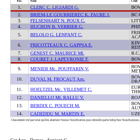
Pos.
Nom
Club
1.
CLERC C. LIGIARDI G.
BOW
2.
BRIEM-LE GOURRIEREC K. FAURE J.
BC 
3.
FELSENHART N. POUX C.
LIT
4.
HUCHON B. VERRIER G.
PHI
FRI
5.
BELOLO G. LENFANT C.
ACA
KIN
6.
FRICOTTEAUX C. GAPPSA E.
REI
7.
GENEST C. MAURICE Ml.
R.C
8.
COURET J. LAPEYRONIE F.
BOW
BO
9.
MENIER Mc. POUFFARIN V.
ME
BOW
10.
DUVAL M. FROCAUT Am.
DR
EUR
11.
HOELTZEL Mc. VILLEMET C.
THI
12.
DANIELLO Ml. RALLU V.
RO
BO
13.
BERDIX C. POUECH M.
AU
14.
CADEDDU M. MARTIN E.
UZE
Classement trié par total quilles abattues+bonus+bonification puis dernière partie hdcp/bns+bonifications p
Cat Age - Dames - Senior+ C