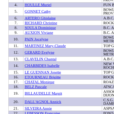
4.
HOULLE Muriel
FUN 
BOWL
5.
GONNET Cathy
PROV
6.
ARTERO Ghislaine
A.B.C
7.
RICHARD Christine
ROCK
8.
SOULA Dominique
B.C. 
9.
AUXION Viviane
B.C. 
BOWL
10.
PAIN Jocelyne
METR
11.
MARTINEZ Mary-Claude
TOP 
BOWL
12.
GERARD Evelyne
METR
13.
CLAVELIN Chantal
A.B.C
NEW 
14.
CHARBIDES Isabelle
ROCH
15.
LE GUENNAN Josette
TOP 
16.
ETOURNEAU Brigitte
ROCK
17.
CHATAL Monique
ROAZ
18.
BELZ Pascale
ATSC
ASSO
19.
BILLAUDELLE Margit
DIJO
C.S.G
20.
DALL'AGNOL Annick
DAME
21.
SILVEIRA Annie
ASPS
22.
LEBESSON Françoise
FONT