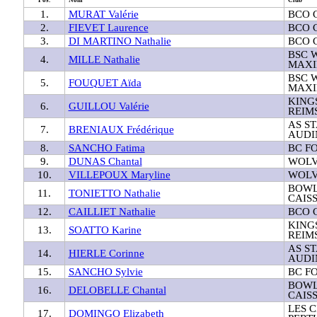
1.
MURAT Valérie
BCO 
2.
FIEVET Laurence
BCO 
3.
DI MARTINO Nathalie
BCO 
BSC 
4.
MILLE Nathalie
MAXI
BSC 
5.
FOUQUET Aïda
MAXI
KING
6.
GUILLOU Valérie
REIM
AS S
7.
BRENIAUX Frédérique
AUDI
8.
SANCHO Fatima
BC F
9.
DUNAS Chantal
WOLV
10.
VILLEPOUX Maryline
WOLV
BOWL
11.
TONIETTO Nathalie
CAIS
12.
CAILLIET Nathalie
BCO 
KING
13.
SOATTO Karine
REIM
AS S
14.
HIERLE Corinne
AUDI
15.
SANCHO Sylvie
BC F
BOWL
16.
DELOBELLE Chantal
CAIS
LES 
17.
DOMINGO Elizabeth