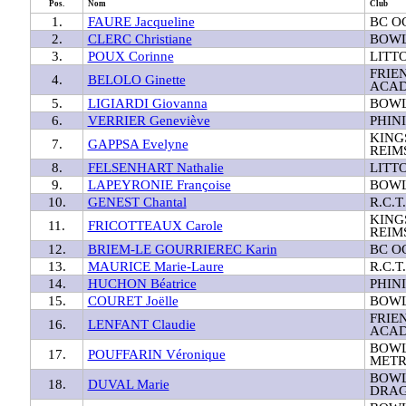
Pos.
Nom
Club
1.
FAURE Jacqueline
BC O
2.
CLERC Christiane
BOWL
3.
POUX Corinne
LITT
FRIE
4.
BELOLO Ginette
ACAD
5.
LIGIARDI Giovanna
BOWL
6.
VERRIER Geneviève
PHIN
KING
7.
GAPPSA Evelyne
REIM
8.
FELSENHART Nathalie
LITT
9.
LAPEYRONIE Françoise
BOWL
10.
GENEST Chantal
R.C.
KING
11.
FRICOTTEAUX Carole
REIM
12.
BRIEM-LE GOURRIEREC Karin
BC O
13.
MAURICE Marie-Laure
R.C.
14.
HUCHON Béatrice
PHIN
15.
COURET Joëlle
BOWL
FRIE
16.
LENFANT Claudie
ACAD
BOWL
17.
POUFFARIN Véronique
METR
BOWL
18.
DUVAL Marie
DRA