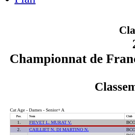
Cla
Classem
Cat Age - Dames - Senior+ A
Pos.
Nom
Club
1.
FIEVET L. MURAT V.
BCO
2.
CAILLIET N. DI MARTINO N.
BCO