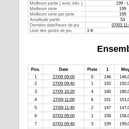
Meilleure partie ( avec info. )
199 - L
Meilleure série
199
Meilleure série par piste
199
Amplitude partie
53
Dernière date/heure de jeu
07/03 11
Liste des pistes de jeu
1-6
Ensemb
Pos.
Date
Piste
1
Moy
1
27/09 09:00
5
146
146,
2
27/09 09:40
1
192
192,
3
27/09 10:20
4
180
180,
4
27/09 11:00
6
151
151,
5
27/09 11:40
2
147
147,
6
07/03 09:00
1
158
158,
7
07/03 09:40
3
199
199,