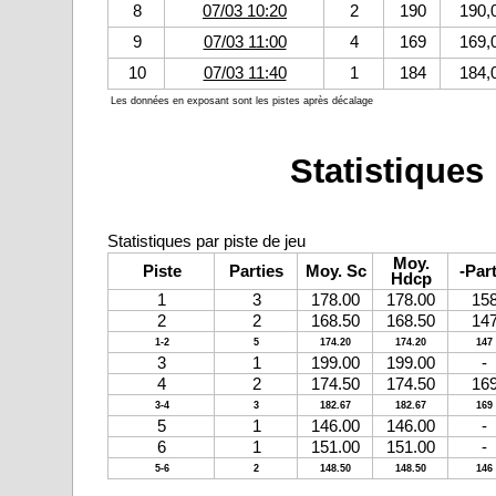
8
07/03 10:20
2
190
190,
9
07/03 11:00
4
169
169,
10
07/03 11:40
1
184
184,
Les données en exposant sont les pistes après décalage
Statistiques 
Statistiques par piste de jeu
Moy.
Piste
Parties
Moy. Sc
-Part
Hdcp
1
3
178.00
178.00
15
2
2
168.50
168.50
14
1-2
5
174.20
174.20
147
3
1
199.00
199.00
-
4
2
174.50
174.50
16
3-4
3
182.67
182.67
169
5
1
146.00
146.00
-
6
1
151.00
151.00
-
5-6
2
148.50
148.50
146