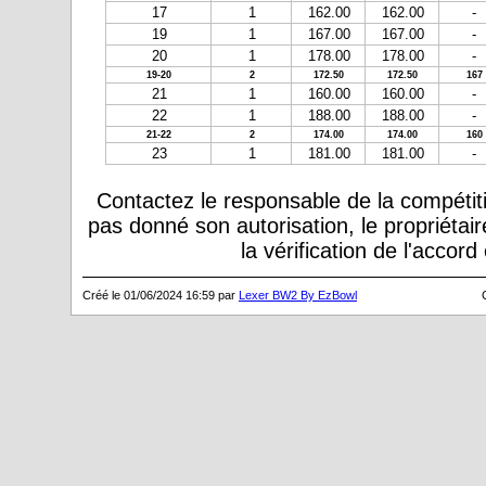
17
1
162.00
162.00
-
19
1
167.00
167.00
-
20
1
178.00
178.00
-
19-20
2
172.50
172.50
167
21
1
160.00
160.00
-
22
1
188.00
188.00
-
21-22
2
174.00
174.00
160
23
1
181.00
181.00
-
Contactez le responsable de la compétiti
pas donné son autorisation, le propriétai
la vérification de l'accor
Créé le 01/06/2024 16:59 par
Lexer BW2 By EzBowl