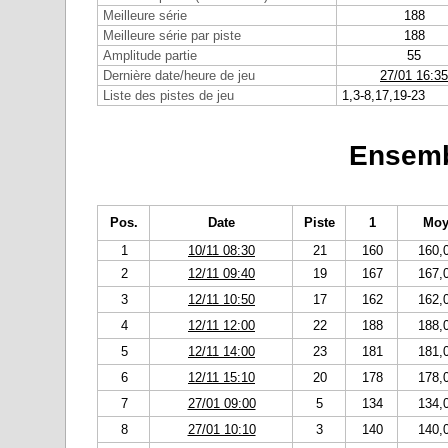
Meilleure série
188
Meilleure série par piste
188
Amplitude partie
55
Dernière date/heure de jeu
27/01 16:35
Liste des pistes de jeu
1,3-8,17,19-23
Ensemb
Pos.
Date
Piste
1
Moy
1
10/11 08:30
21
160
160,
2
12/11 09:40
19
167
167,
3
12/11 10:50
17
162
162,
4
12/11 12:00
22
188
188,
5
12/11 14:00
23
181
181,
6
12/11 15:10
20
178
178,
7
27/01 09:00
5
134
134,
8
27/01 10:10
3
140
140,