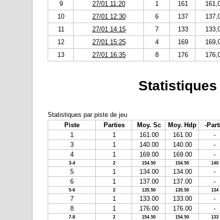
9
27/01 11:20
1
161
161,
10
27/01 12:30
6
137
137,
11
27/01 14:15
7
133
133,
12
27/01 15:25
4
169
169,
13
27/01 16:35
8
176
176,
Statistiques
Statistiques par piste de jeu
Piste
Parties
Moy. Sc
Moy. Hdp
-Part
1
1
161.00
161.00
-
3
1
140.00
140.00
-
4
1
169.00
169.00
-
3-4
2
154.50
154.50
140
5
1
134.00
134.00
-
6
1
137.00
137.00
-
5-6
2
135.50
135.50
134
7
1
133.00
133.00
-
8
1
176.00
176.00
-
7-8
2
154.50
154.50
133