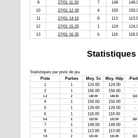
9
27/01 11:20
7
149
149,
10
27/01 12:30
4
150
150,
11
27/01 14:15
8
113
113,
12
27/01 15:25
1
124
124,
13
27/01 16:35
6
118
118,
Statistiques
Statistiques par piste de jeu
Piste
Parties
Moy. Sc
Moy. Hdp
-Part
1
1
124.00
124.00
-
2
1
156.00
156.00
-
1-2
2
140.00
140.00
124
4
1
150.00
150.00
-
5
1
129.00
129.00
-
6
1
118.00
118.00
-
5-6
2
123.50
123.50
118
7
1
149.00
149.00
-
8
1
113.00
113.00
-
7-8
2
131.00
131.00
113