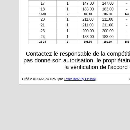
17
1
147.00
147.00
-
18
1
183.00
183.00
-
17-18
2
165.00
165.00
147
20
1
211.00
211.00
-
21
1
211.00
211.00
-
23
1
200.00
200.00
-
24
1
183.00
183.00
-
23-24
2
191.50
191.50
183
Contactez le responsable de la compétiti
pas donné son autorisation, le propriétai
la vérification de l'accor
Créé le 01/06/2024 16:59 par
Lexer BW2 By EzBowl