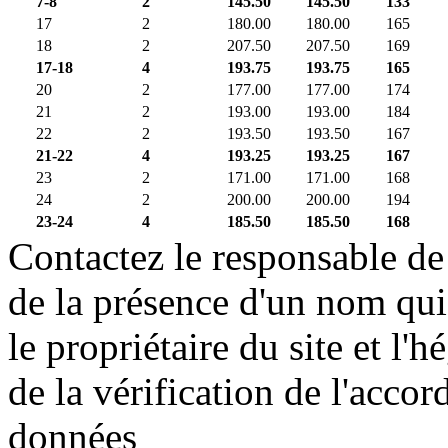
7-8
2
145.50
145.50
133
17
2
180.00
180.00
165
18
2
207.50
207.50
169
17-18
4
193.75
193.75
165
20
2
177.00
177.00
174
21
2
193.00
193.00
184
22
2
193.50
193.50
167
21-22
4
193.25
193.25
167
23
2
171.00
171.00
168
24
2
200.00
200.00
194
23-24
4
185.50
185.50
168
Contactez le responsable de 
de la présence d'un nom qui
le propriétaire du site et l'
de la vérification de l'accor
données