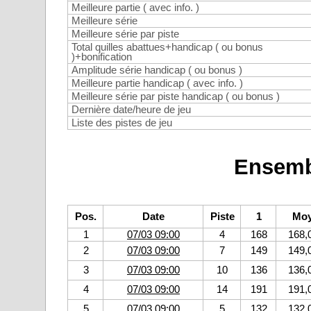
Meilleure partie ( avec info. )
Meilleure série
Meilleure série par piste
Total quilles abattues+handicap ( ou bonus
)+bonification
Amplitude série handicap ( ou bonus )
Meilleure partie handicap ( avec info. )
Meilleure série par piste handicap ( ou bonus )
Dernière date/heure de jeu
Liste des pistes de jeu
Ensemb
Pos.
Date
Piste
1
Moy
1
07/03 09:00
4
168
168,
2
07/03 09:00
7
149
149,
3
07/03 09:00
10
136
136,
4
07/03 09:00
14
191
191,
5
07/03 09:00
5
132
132,