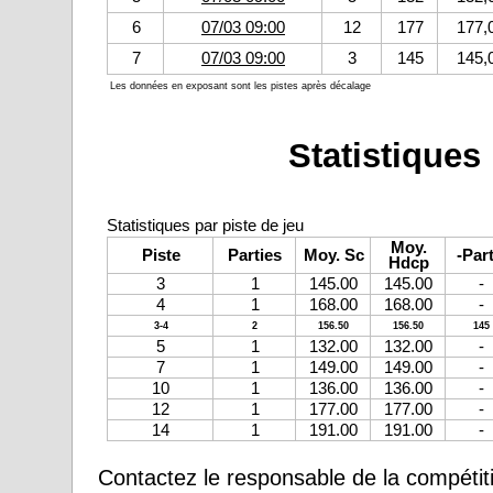
6
07/03 09:00
12
177
177,
7
07/03 09:00
3
145
145,
Les données en exposant sont les pistes après décalage
Statistiques 
Statistiques par piste de jeu
Moy.
Piste
Parties
Moy. Sc
-Part
Hdcp
3
1
145.00
145.00
-
4
1
168.00
168.00
-
3-4
2
156.50
156.50
145
5
1
132.00
132.00
-
7
1
149.00
149.00
-
10
1
136.00
136.00
-
12
1
177.00
177.00
-
14
1
191.00
191.00
-
Contactez le responsable de la compétiti