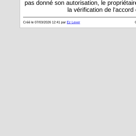
pas donné son autorisation, le propriétai
la vérification de l'accor
Créé le 07/03/2026 12:41 par
Ez Lexer