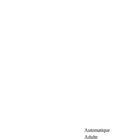
Automatique
Adulte