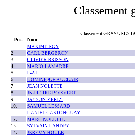
Classement g
Classement GRAVURES BO
Pos.
Nom
1.
MAXIME ROY
2.
CARL BERGERON
3.
OLIVIER BRISSON
4.
MARIO LAMARRE
5.
L-A L
6.
DOMINIQUE AUCLAIR
7.
JEAN NOLETTE
8.
JN-PIERRE BOISVERT
9.
JAYSON VERLY
10.
SAMUEL LESSARD
11.
DANIEL CASTONGUAY
12.
MARC NOLETTE
13.
SYLVAIN LANDRY
14.
JEREMY HOULE