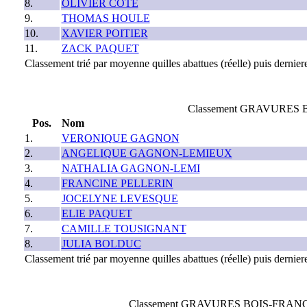
8.
OLIVIER COTE
9.
THOMAS HOULE
10.
XAVIER POITIER
11.
ZACK PAQUET
Classement trié par moyenne quilles abattues (réelle) puis derniere
Classement GRAVURES BO
Pos.
Nom
1.
VERONIQUE GAGNON
2.
ANGELIQUE GAGNON-LEMIEUX
3.
NATHALIA GAGNON-LEMI
4.
FRANCINE PELLERIN
5.
JOCELYNE LEVESQUE
6.
ELIE PAQUET
7.
CAMILLE TOUSIGNANT
8.
JULIA BOLDUC
Classement trié par moyenne quilles abattues (réelle) puis derniere
Classement GRAVURES BOIS-FRANCS 202