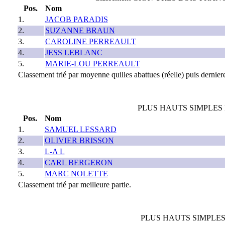
Pos.
Nom
1.
JACOB PARADIS
2.
SUZANNE BRAUN
3.
CAROLINE PERREAULT
4.
JESS LEBLANC
5.
MARIE-LOU PERREAULT
Classement trié par moyenne quilles abattues (réelle) puis derniere
PLUS HAUTS SIMPLES D
Pos.
Nom
1.
SAMUEL LESSARD
2.
OLIVIER BRISSON
3.
L-A L
4.
CARL BERGERON
5.
MARC NOLETTE
Classement trié par meilleure partie.
PLUS HAUTS SIMPLES D