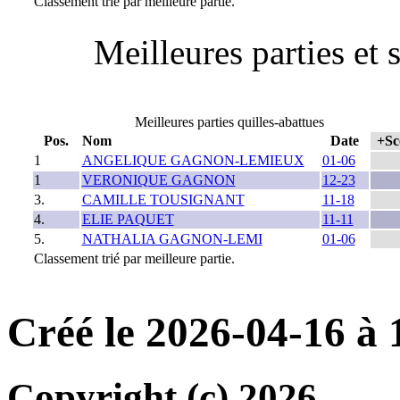
Classement trié par meilleure partie.
Meilleures parties et 
Meilleures parties quilles-abattues
Pos.
Nom
Date
+Sc
1
ANGELIQUE GAGNON-LEMIEUX
01-06
1
VERONIQUE GAGNON
12-23
3.
CAMILLE TOUSIGNANT
11-18
4.
ELIE PAQUET
11-11
5.
NATHALIA GAGNON-LEMI
01-06
Classement trié par meilleure partie.
Créé le 2026-04-16 à
Copyright (c) 2026