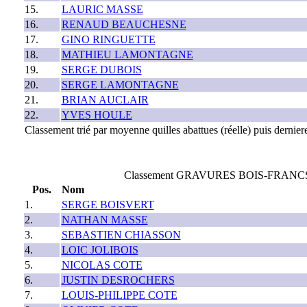
15.
LAURIC MASSE
16.
RENAUD BEAUCHESNE
17.
GINO RINGUETTE
18.
MATHIEU LAMONTAGNE
19.
SERGE DUBOIS
20.
SERGE LAMONTAGNE
21.
BRIAN AUCLAIR
22.
YVES HOULE
Classement trié par moyenne quilles abattues (réelle) puis derniere
Classement GRAVURES BOIS-FRANCS 2026
Pos.
Nom
1.
SERGE BOISVERT
2.
NATHAN MASSE
3.
SEBASTIEN CHIASSON
4.
LOIC JOLIBOIS
5.
NICOLAS COTE
6.
JUSTIN DESROCHERS
7.
LOUIS-PHILIPPE COTE