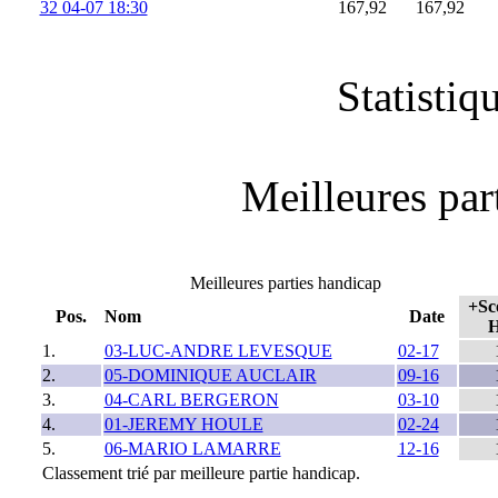
32 04-07 18:30
167,92
167,92
Statistiq
Meilleures part
Meilleures parties handicap
+Sc
Pos.
Nom
Date
1.
03-LUC-ANDRE LEVESQUE
02-17
2.
05-DOMINIQUE AUCLAIR
09-16
3.
04-CARL BERGERON
03-10
4.
01-JEREMY HOULE
02-24
5.
06-MARIO LAMARRE
12-16
Classement trié par meilleure partie handicap.