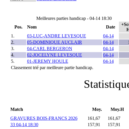
Meilleures parties handicap - 04-14 18:30
+Sc
Pos.
Nom
Date
1.
03-LUC-ANDRE LEVESQUE
04-14
2.
05-DOMINIQUE AUCLAIR
04-14
3.
04-CARL BERGERON
04-14
4.
02-JOCELYNE LEVESQUE
04-14
5.
01-JEREMY HOULE
04-14
Classement trié par meilleure partie handicap.
Statistiq
Match
Moy.
Moy.H
GRAVURES BOIS-FRANCS 2026
161,67
161,67
33 04-14 18:30
157,91
157,91