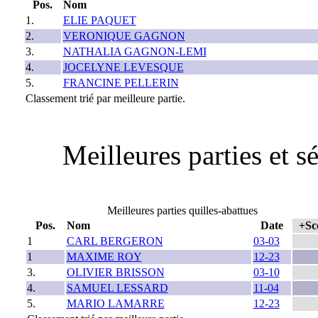
Pos.
Nom
1.
ELIE PAQUET
2.
VERONIQUE GAGNON
3.
NATHALIA GAGNON-LEMI
4.
JOCELYNE LEVESQUE
5.
FRANCINE PELLERIN
Classement trié par meilleure partie.
Meilleures parties et 
Meilleures parties quilles-abattues
Pos.
Nom
Date
+Sc
1
CARL BERGERON
03-03
1
MAXIME ROY
12-23
3.
OLIVIER BRISSON
03-10
4.
SAMUEL LESSARD
11-04
5.
MARIO LAMARRE
12-23