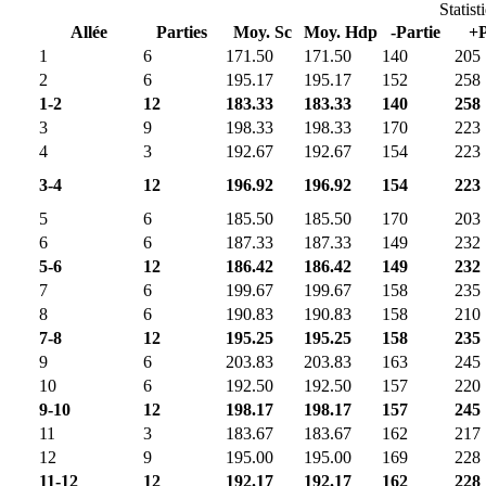
Statist
Allée
Parties
Moy. Sc
Moy. Hdp
-Partie
+P
1
6
171.50
171.50
140
205
2
6
195.17
195.17
152
258
1-2
12
183.33
183.33
140
258
3
9
198.33
198.33
170
223
4
3
192.67
192.67
154
223
3-4
12
196.92
196.92
154
223
5
6
185.50
185.50
170
203
6
6
187.33
187.33
149
232
5-6
12
186.42
186.42
149
232
7
6
199.67
199.67
158
235
8
6
190.83
190.83
158
210
7-8
12
195.25
195.25
158
235
9
6
203.83
203.83
163
245
10
6
192.50
192.50
157
220
9-10
12
198.17
198.17
157
245
11
3
183.67
183.67
162
217
12
9
195.00
195.00
169
228
11-12
12
192.17
192.17
162
228