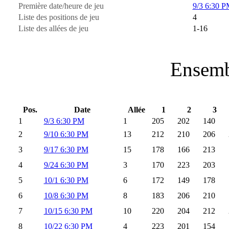
Première date/heure de jeu
9/3 6:30 
Liste des positions de jeu
4
Liste des allées de jeu
1-16
Ensemb
Pos.
Date
Allée
1
2
3
1
9/3 6:30 PM
1
205
202
140
2
9/10 6:30 PM
13
212
210
206
3
9/17 6:30 PM
15
178
166
213
4
9/24 6:30 PM
3
170
223
203
5
10/1 6:30 PM
6
172
149
178
6
10/8 6:30 PM
8
183
206
210
7
10/15 6:30 PM
10
220
204
212
8
10/22 6:30 PM
4
223
201
154