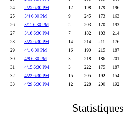
24
2/25 6:30 PM
12
198
179
196
25
3/4 6:30 PM
9
245
173
163
26
3/11 6:30 PM
5
203
170
193
27
3/18 6:30 PM
7
182
183
214
28
3/25 6:30 PM
14
214
211
176
29
4/1 6:30 PM
16
190
215
187
30
4/8 6:30 PM
3
218
186
201
31
4/15 6:30 PM
3
222
175
187
32
4/22 6:30 PM
15
205
192
154
33
4/29 6:30 PM
12
228
200
192
Statistiques 